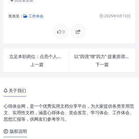
高质量发展
发表至：
工作体会
2025年9月13日
0
为什么“以学促干”是时代发展的
必然要求？
“学”什么？构建全方位、多层次
立足本职岗位：点亮个人价值，书写使命担当的辉煌篇章
以“四强”增“四力” 提素质谱新篇：新时代高质量发展的核心密码
的学习体系
上一篇
下一篇
如何“促干”？将所学转化为实践
的强大动力
为什么“担当作为”是个人与组织
关于我们
成功的基石？
心得体会网，是一个优秀实用文档分享平台，为大家提供各类常用范
如何做到“担当作为”？塑造积极
文、实用性文档，涵盖心得体会、党会发言、学习体会、工作体会、
进取的行动力
思想汇报等，供网友们参考学习。
“以学促干”与“担当作为”的有机
版权说明
统一