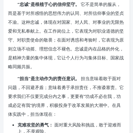
“忠诚”是根植于心的信仰坚守。
它不是简单的服从，
而是基于对所感悟的思想伟力的认同、对所信仰事业的坚贞
不渝。这种忠诚，体现在对国家、对人民、对事业的无限热
爱和无私奉献上。在工作岗位上，它表现为对职业道德的坚
守、对职责使命的敬畏；在面对诱惑和考验时，它表现为原
则立场不动摇、理想信念不褪色。忠诚是内在品格的外化，
是精神力量的集中体现，它让个人行为与集体目标、国家战
略同频共振。
“担当”是主动作为的责任意识。
担当意味着敢于面对
问题，不回避矛盾；意味着勇于承担责任，不推诿塞责。它
要求我们不仅要完成分内之事，更要有“功成不必在我，功
成必定有我”的境界，积极投身于改革发展的大潮中。在具
体实践中，担当体现在：
克难攻坚的勇气：
面对重大风险和挑战，敢于迎难而
上，不畏艰险。