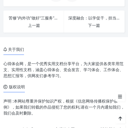
一、思想伟力：指引方向、凝聚
共识的精神灯塔
苦修“内外功”做好“三服务”：新时代办公室工作的进阶之道
深度融合：以学促干，担当作为，驱动个人与组织卓越发展
二、深刻感悟：从知到行的思想
上一篇
下一篇
淬炼
三、忠诚担当：立足本职、勇挑
重担的行动自觉
关于我们
四、勇毅前行：破浪而行、开创
新局的奋斗姿态
心得体会网，是一个优秀实用文档分享平台，为大家提供各类常用范
文、实用性文档，涵盖心得体会、党会发言、学习体会、工作体会、
五、思想伟力与实践伟力的同频
思想汇报等，供网友们参考学习。
共振
版权说明
结语：新时代的召唤与使命
声明 :本网站尊重并保护知识产权，根据《信息网络传播权保护条
例》，如果我们转载的作品侵犯了您的权利,请在一个月内通知我们，
我们会及时删除。