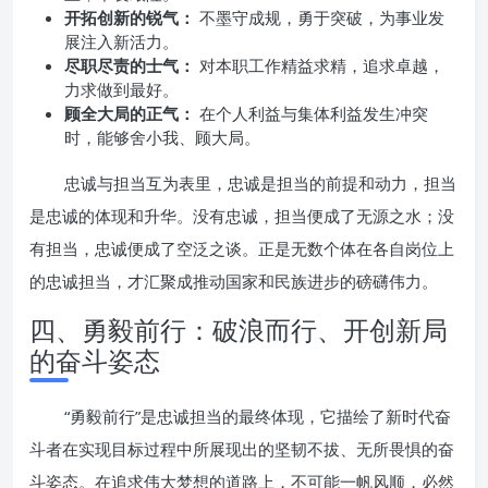
开拓创新的锐气：
不墨守成规，勇于突破，为事业发
展注入新活力。
尽职尽责的士气：
对本职工作精益求精，追求卓越，
力求做到最好。
顾全大局的正气：
在个人利益与集体利益发生冲突
时，能够舍小我、顾大局。
忠诚与担当互为表里，忠诚是担当的前提和动力，担当
是忠诚的体现和升华。没有忠诚，担当便成了无源之水；没
有担当，忠诚便成了空泛之谈。正是无数个体在各自岗位上
的忠诚担当，才汇聚成推动国家和民族进步的磅礴伟力。
四、勇毅前行：破浪而行、开创新局
的奋斗姿态
“勇毅前行”是忠诚担当的最终体现，它描绘了新时代奋
斗者在实现目标过程中所展现出的坚韧不拔、无所畏惧的奋
斗姿态。在追求伟大梦想的道路上，不可能一帆风顺，必然