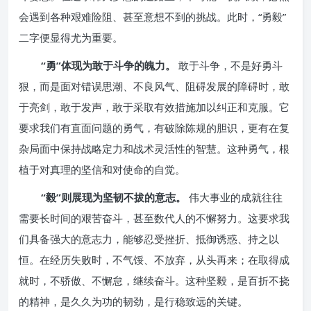
会遇到各种艰难险阻、甚至意想不到的挑战。此时，“勇毅”
二字便显得尤为重要。
“勇”体现为敢于斗争的魄力。
敢于斗争，不是好勇斗
狠，而是面对错误思潮、不良风气、阻碍发展的障碍时，敢
于亮剑，敢于发声，敢于采取有效措施加以纠正和克服。它
要求我们有直面问题的勇气，有破除陈规的胆识，更有在复
杂局面中保持战略定力和战术灵活性的智慧。这种勇气，根
植于对真理的坚信和对使命的自觉。
“毅”则展现为坚韧不拔的意志。
伟大事业的成就往往
需要长时间的艰苦奋斗，甚至数代人的不懈努力。这要求我
们具备强大的意志力，能够忍受挫折、抵御诱惑、持之以
恒。在经历失败时，不气馁、不放弃，从头再来；在取得成
就时，不骄傲、不懈怠，继续奋斗。这种坚毅，是百折不挠
的精神，是久久为功的韧劲，是行稳致远的关键。