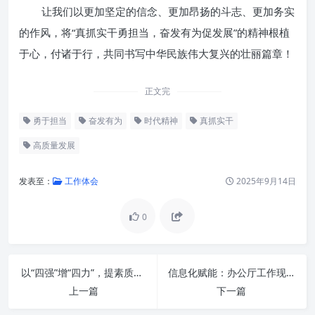
让我们以更加坚定的信念、更加昂扬的斗志、更加务实
的作风，将“真抓实干勇担当，奋发有为促发展”的精神根植
于心，付诸于行，共同书写中华民族伟大复兴的壮丽篇章！
正文完
勇于担当
奋发有为
时代精神
真抓实干
高质量发展
发表至：
工作体会
2025年9月14日
0
以“四强”增“四力”，提素质谱新篇：新时代高质量发展核心密码
信息化赋能：办公厅工作现代化，主动作为服务大局的新篇章
上一篇
下一篇