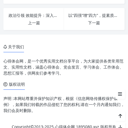
深刻领会核心要义：习近平思想
政治引领 效能提升：深入贯彻习近平总书记重要指示精神 着力推动办公室工作高质量发展
以“四强”增“四力”，提素质谱新篇：新时代高质量发展核心密码
的时代光芒
上一篇
下一篇
感恩奋进：历史进程中的深刻自
觉
关于我们
锚定一流标准：擘画宏伟蓝图的
实践路径
心得体会网，是一个优秀实用文档分享平台，为大家提供各类常用范
个人与集体的共振：时代新人与
文、实用性文档，涵盖心得体会、党会发言、学习体会、工作体会、
国家发展
思想汇报等，供网友们参考学习。
版权说明
持续学习与躬身实践：知行合一
的永恒追求
声明 :本网站尊重并保护知识产权，根据《信息网络传播权保护条
例》，如果我们转载的作品侵犯了您的权利,请在一个月内通知我们，
我们会及时删除。
Copyright©2013-2025 心得体会网 1895080.xyz 版权所有