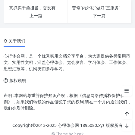
思想之旗引方向：深刻领会重要
真抓实干勇担当，奋发有为促发展：新时代下的精神引擎与实践蓝图
苦修“内外功”做好“三服务”：新时代办公室工作的核心竞争力与提升之道
指示精神的时代意义
上一篇
下一篇
感恩之情凝心力：在奋斗中汲取
前行力量
关于我们
一流标准铸辉煌：以卓越追求回
应时代召唤
心得体会网，是一个优秀实用文档分享平台，为大家提供各类常用范
知行合一：将重要指示精神内化
文、实用性文档，涵盖心得体会、党会发言、学习体会、工作体会、
于心外化于行
思想汇报等，供网友们参考学习。
版权说明
结语：新征程上，砥砺奋进谱新
篇
声明 :本网站尊重并保护知识产权，根据《信息网络传播权保护条
例》，如果我们转载的作品侵犯了您的权利,请在一个月内通知我们，
我们会及时删除。
Copyright©2013-2025 心得体会网 1895080.xyz 版权所有
Theme by
Puock