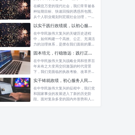
在瞬息万变的现代社会，我们常常被各
种短期目标、快速回报的诱惑所包围。
从个人职业规划到宏观社会治理，一种
名为“功...
以实干践行政绩观，以初心服务群众：新时代治理的灯塔与指南
在中华民族伟大复兴的关键历史进程
中，如何构建一个高效、公正、充满活
力的治理体系，是摆在我们面前的重要
课题。新时...
固本培元，行稳致远：践行正确政绩理念，永葆务实清廉作风的时代命题
在中华民族伟大复兴战略全局和世界百
年未有之大变局交织激荡的时代背景
下，我们党面临的执政考验、改革开放
考验、市场...
实干铸就政绩，初心服务人民：新时代干部担当作为的实践指南
在中华民族伟大复兴的征程中，我们党
和国家事业的发展进入了新的历史阶
段。面对复杂多变的国内外形势和人民
日益增长的...
老干部工作：国家大计，民心所
向