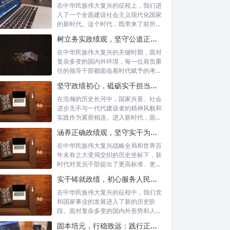
在中华民族伟大复兴的征程上，我们进
入了一个全面建设社会主义现代化国家
的新时代。这个时代，既带来了前所未
有的发展...
树立务实政绩观，坚守公道正派底线：新时代领导干部高质量发展指南
在中华民族伟大复兴的关键时期，面对
复杂多变的国内外环境，每一位肩负重
任的领导干部都面临着时代赋予的考验
与挑战。...
坚守政绩初心，砥砺实干担当：新时代高质量发展的精神坐标
在浩瀚的历史长河中，国家兴衰、社会
进步无不与一代代建设者的精神风貌和
实践作为紧密相连。进入新时代，面对
复杂多变...
涵养正确政绩观，坚守实干为民情怀：新时代党员干部的责任与担当
在中华民族伟大复兴战略全局和世界百
年未有之大变局交织的历史坐标下，新
时代对党员干部提出了更高标准、更严
要求。如...
实干铸就政绩，初心服务人民：新时代干部担当作为的实践指南
在中华民族伟大复兴的征程中，我们党
和国家事业的发展进入了新的历史阶
段。面对复杂多变的国内外形势和人民
日益增长的...
固本培元，行稳致远：践行正确政绩理念，永葆务实清廉作风的时代命题