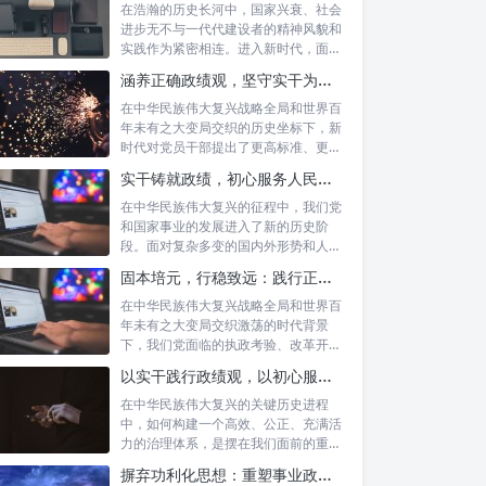
在浩瀚的历史长河中，国家兴衰、社会
进步无不与一代代建设者的精神风貌和
实践作为紧密相连。进入新时代，面对
复杂多变...
涵养正确政绩观，坚守实干为民情怀：新时代党员干部的责任与担当
在中华民族伟大复兴战略全局和世界百
年未有之大变局交织的历史坐标下，新
时代对党员干部提出了更高标准、更严
要求。如...
实干铸就政绩，初心服务人民：新时代干部担当作为的实践指南
在中华民族伟大复兴的征程中，我们党
和国家事业的发展进入了新的历史阶
段。面对复杂多变的国内外形势和人民
日益增长的...
固本培元，行稳致远：践行正确政绩理念，永葆务实清廉作风的时代命题
在中华民族伟大复兴战略全局和世界百
年未有之大变局交织激荡的时代背景
下，我们党面临的执政考验、改革开放
考验、市场...
以实干践行政绩观，以初心服务群众：新时代治理的灯塔与指南
在中华民族伟大复兴的关键历史进程
中，如何构建一个高效、公正、充满活
力的治理体系，是摆在我们面前的重要
课题。新时...
摒弃功利化思想：重塑事业政绩观，驱动社会高质量发展