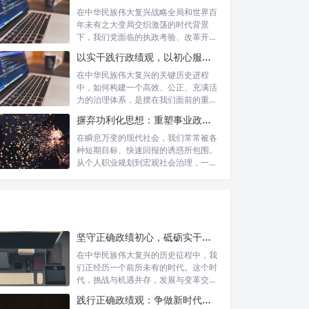
在中华民族伟大复兴战略全局和世界百
年未有之大变局交织激荡的时代背景
下，我们党面临的执政考验、改革开放
考验、市场...
以实干践行政绩观，以初心服务群众：新时代治理的灯塔与指南
在中华民族伟大复兴的关键历史进程
中，如何构建一个高效、公正、充满活
力的治理体系，是摆在我们面前的重要
课题。新时...
摒弃功利化思想：重塑事业政绩观，驱动社会高质量发展
在瞬息万变的现代社会，我们常常被各
种短期目标、快速回报的诱惑所包围。
从个人职业规划到宏观社会治理，一种
名为“功...
坚守正确政绩初心，砥砺实干担当精神：锚定新时代高质量发展的精神坐标
在中华民族伟大复兴的历史征程中，我
们正经历一个前所未有的时代。这个时
代，挑战与机遇并存，发展与变革交
织。面对复...
践行正确政绩观：争做新时代合格公职人员的根本遵循与行动自觉