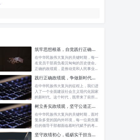
筑牢思想根基，自觉践行正确政绩观：新时代党员干部的价值指引
在中华民族伟大复兴的关键时期，每一
名党员干部肩负着沉甸甸的历史使命。
正确的政绩观，是推动党和人民事业发
展的根本...
践行正确政绩观，争做新时代合格公职人员：新征程的使命与担当
在中华民族伟大复兴的征程上，我们进
入了一个全面建设社会主义现代化国家
的新时代。这个时代，既带来了前所未
有的发展...
树立务实政绩观，坚守公道正派底线：新时代领导干部高质量发展指南
在中华民族伟大复兴的关键时期，面对
复杂多变的国内外环境，每一位肩负重
任的领导干部都面临着时代赋予的考验
与挑战。...
坚守政绩初心，砥砺实干担当：新时代高质量发展的精神坐标