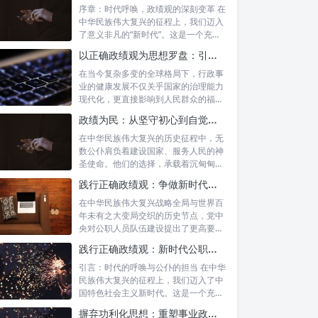
序章：时代呼唤，政绩观的深刻变革 在
中华民族伟大复兴的征程上，我们迈入
了意义非凡的“新时代”。这是一个充满
机遇...
以正确政绩观为思想罗盘：引领行政事业高质量发展新征程
在当今复杂多变的全球格局下，行政事
业的健康发展不仅关乎国家的治理能力
现代化，更直接影响到人民群众的福祉
和社会的...
政绩为民：从坚守初心到自觉树立正确政绩观的实践之路
在中华民族伟大复兴的历史征程中，无
数公仆肩负着建设国家、服务人民的神
圣使命。他们的选择，承载着沉甸甸的
责任，也...
践行正确政绩观：争做新时代合格公职人员的根本遵循与实践路径
在中华民族伟大复兴战略全局与世界百
年未有之大变局交织的历史节点，党中
央对公职人员队伍建设提出了更高要
求。其中，...
践行正确政绩观：新时代公职人员的使命与担当
引言：时代的呼唤与公仆的担当 在中华
民族伟大复兴的征程上，我们迈入了中
国特色社会主义新时代。这是一个充满
机遇与...
摒弃功利化思想：重塑事业政绩观，驱动社会高质量发展