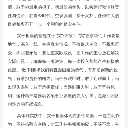
缩，敢于挑最重的担子、啃最硬的骨头，以实际行动诠释责
任与使命。在当今时代，空谈误国，实干兴邦，任何伟大的
目标都离不开一步一个脚印的踏实奋斗。
实干担当的精髓在于“实”和“敢”。“实”要求我们工作要接
地气，深入一线，掌握真实情况，不搞形式主义，不脱离群
众，不回避矛盾；要注重实际成效，把工作的重心放在解决
实际问题上，确保每一项决策、每一次投入都能产生积极的
效应。“敢”则要求我们有直面困难的勇气，有开拓创新的锐
气，有承担责任的魄力。当任务艰巨时，敢于迎难而上；当
出现失误时，敢于承担责任；当遇到阻力时，敢于坚持原
则。这种精神是推动各项事业发展的强大引擎，是激活团队
创造力的不竭源泉。
具体到实践中，实干担当体现在多个层面：一是主动作
为，不待扬鞭自奋蹄，对工作任务积极响应，不等不靠，主