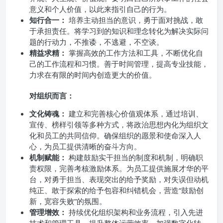
意义和个人价值，以此来指引自己的行为。
知行合一：
培养主动担当的意识，勇于面对挑战，敢
于承担责任。将学习到的知识和理念转化为解决实际问
题的行动力，不推诿，不逃避，不空谈。
精益求精：
掌握高效的工作方法和工具，不断优化自
己的工作流程和习惯。善于时间管理，提高专业技能，
力求在有限的时间内创造更大的价值。
对组织而言：
文化铸魂：
建立和完善核心价值观体系，通过培训、
宣传、榜样引领等多种方式，将政治思想内化为组织文
化和员工的共同信仰。确保组织的愿景和使命深入人
心，为员工提供清晰的奋斗方向。
机制赋能：
构建鼓励实干担当的制度和机制，明确职
责权限，完善考核激励体系。为员工提供施展才华的平
台，对勇于担当、表现突出的给予奖励，对失误但动机
纯正、敢于探索的给予包容和纠错机会，营造“鼓励创
新，宽容失败”的氛围。
管理增效：
持续优化组织架构和业务流程，引入先进