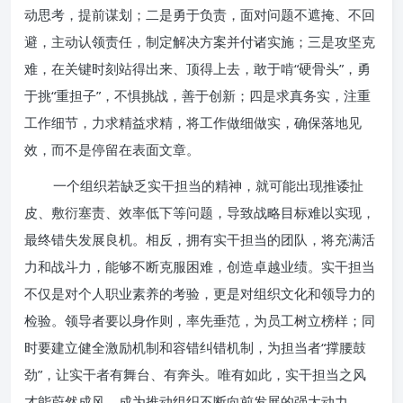
动思考，提前谋划；二是勇于负责，面对问题不遮掩、不回
避，主动认领责任，制定解决方案并付诸实施；三是攻坚克
难，在关键时刻站得出来、顶得上去，敢于啃“硬骨头”，勇
于挑“重担子”，不惧挑战，善于创新；四是求真务实，注重
工作细节，力求精益求精，将工作做细做实，确保落地见
效，而不是停留在表面文章。
一个组织若缺乏实干担当的精神，就可能出现推诿扯
皮、敷衍塞责、效率低下等问题，导致战略目标难以实现，
最终错失发展良机。相反，拥有实干担当的团队，将充满活
力和战斗力，能够不断克服困难，创造卓越业绩。实干担当
不仅是对个人职业素养的考验，更是对组织文化和领导力的
检验。领导者要以身作则，率先垂范，为员工树立榜样；同
时要建立健全激励机制和容错纠错机制，为担当者“撑腰鼓
劲”，让实干者有舞台、有奔头。唯有如此，实干担当之风
才能蔚然成风，成为推动组织不断向前发展的强大动力。