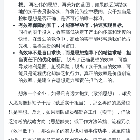
根。
再宏伟的思想、再美好的蓝图，如果缺乏脚踏实
地的实干去贯彻落实，终将沦为空中楼阁。实干担当是
检验思想是否正确、是否可行的唯一标准。
有效率保障的实干，才能事半功倍，快速实现目标。
同样的实干投入，效率高低决定了产出的多寡和速度的
快慢。在激烈的竞争中，高效的实干能够帮助我们抢占
先机，赢得宝贵的时间窗口。
高效率不是盲目求快，而是思想指导下的精益求精，担
当责任下的优化创新。
脱离了正确思想的效率，可能
导致唯利是图、忽视风险；脱离了实干担当的效率，可
能只是流程优化却缺乏执行力。真正的效率是价值创造
的效率，是建立在思想定力和责任担当之上的。
想象一个企业，如果只有远大抱负（政治思想），却没
人愿意撸起袖子干活（缺乏实干担当），那么再好的愿景也
只是空想。反之，如果团队成员都勤奋工作（实干），但缺
乏清晰的战略方向（思想缺失）或工作方法笨拙、流程冗余
（效率低下），那么再多的努力也可能事倍功半，甚至南辕