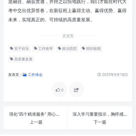
度融合、融会贯通，并持之以恒地践行，我们才能在时代大
考中交出优异答卷，在新征程上赢得主动、赢得优势、赢得
未来，实现真正的、可持续的高质量发展。
正文完
实干担当
工作效率
政治思想
组织效能
高质量发展
发表至：
工作体会
2025年9月18日
0
强化“四个精准服务” 用心用情做好老干部工作：新时代老干部工作的深度实践与人文关怀
深入学习重要指示，胸怀感恩志，奋进一流路：新时代的精神动力与实践航向
夯实政治思想：指引方向的压舱
上一篇
下一篇
石