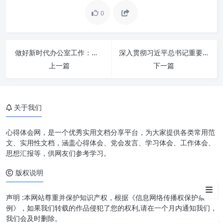
0
办公室工作的核心竞争力：意识
先行
做好新时代办公室工作：紧紧扭住“三根针”，构建高效协作新范式
深入贯彻习近平总书记重要指示精神：着力推动办公室工作高质量发展新格局
服务意识：以人为本，成就卓越
上一篇
下一篇
体验
责任意识：敢于担当，使命必达
关于我们
效率意识：精益求精，时效为王
大局意识：高瞻远瞩，协同共赢
心得体会网，是一个优秀实用文档分享平台，为大家提供各类常用范
文、实用性文档，涵盖心得体会、党会发言、学习体会、工作体会、
四大意识的协同发力：构建卓越
思想汇报等，供网友们参考学习。
办公室文化
版权说明
结语
声明 :本网站尊重并保护知识产权，根据《信息网络传播权保护条
例》，如果我们转载的作品侵犯了您的权利,请在一个月内通知我们，
我们会及时删除。