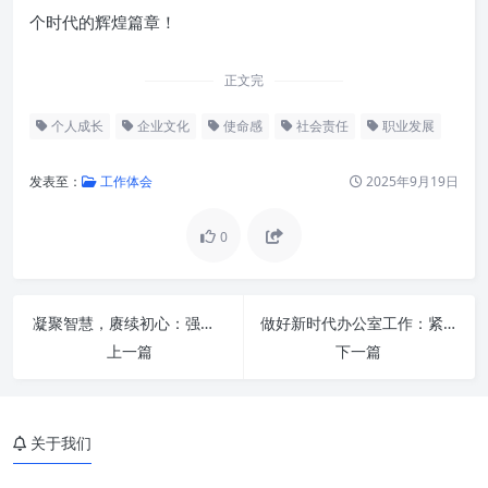
个时代的辉煌篇章！
正文完
个人成长
企业文化
使命感
社会责任
职业发展
发表至：
工作体会
2025年9月19日
0
凝聚智慧，赓续初心：强化“四个精准服务”，用心用情做好新时代老干部工作
做好新时代办公室工作：紧紧扭住“三根针”，构建高效协作新范式
本职岗位的深层解读：不仅仅是
上一篇
下一篇
职责，更是价值锚点
使命担当的多维体现：从个人到
社会的同心圆
关于我们
如何立足本职岗位，有效践行使