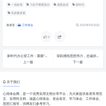
一流标准
习近平重要指示
感恩奋进
新时代
高质量发展
发表至：
工作体会
2025年9月20日
0
思想之源：深刻理解习近平总书
新时代办公室工作：紧握“三根针”，赋能组织高质量发展
深刻感悟思想伟力，忠诚担当勇毅前行：开创时代新篇章
记重要指示精神的内涵与意义
上一篇
下一篇
精神之基：在感恩中汲取前行的
不竭动力
关于我们
实践之路：以一流标准奋力开创
事业新局面
心得体会网，是一个优秀实用文档分享平台，为大家提供各类常用范
融会贯通：学习、感恩、奋进的
文、实用性文档，涵盖心得体会、党会发言、学习体会、工作体会、
有机统一
思想汇报等，供网友们参考学习。