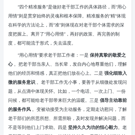
“四个精准服务”是做好老干部工作的具体路径，而“用心
用情”则是贯穿始终的灵魂和根本保障。精准服务的“精”体现
在科学的方法论上，而“准”则体现在对老干部个体需求的深
度把握上。离开了“用心用情”，再好的政策、再完善的制
度，都可能流于形式，失去温度。
“用心用情”要求老干部工作者：一是
保持真挚的敬爱之
心
。把老干部当亲人、当长辈，发自内心地尊重他们，理解
他们的经历和情感，真正把他们放在心上。二是
强化细致入
微的服务意识
。老干部工作无小事，要善于从细微处发现问
题，从点滴中体现关怀。比如，一个电话、一次上门、一份
问候，都可能给老干部带来巨大的温暖。三是
倡导主动靠前
的服务作风
。变被动接受为主动服务，定期走访慰问，了解
老干部们的所思所想、所需所盼，及时发现并解决问题，而
不是等到他们上门求助。四是
坚持久久为功的恒心毅力
。老