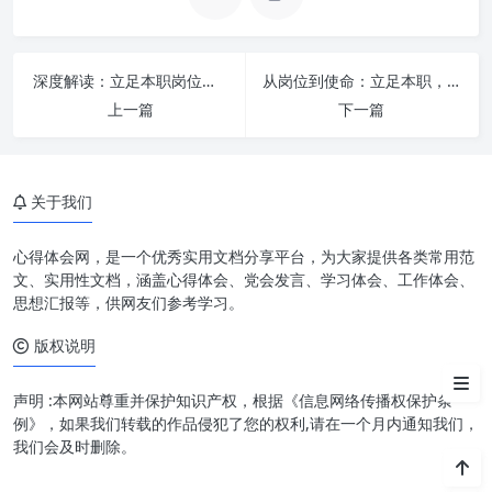
政治上精准关怀，让他们思想常
青，信念弥坚
生活上精准保障，让他们安享晚
深度解读：立足本职岗位，践行使命担当，共创卓越未来
从岗位到使命：立足本职，践行担当，成就卓越人生
年，无忧无虑
上一篇
下一篇
精神上精准慰藉，让他们乐享生
活，充实饱满
关于我们
作用上精准发挥，让他们余热生
辉，薪火相传
心得体会网，是一个优秀实用文档分享平台，为大家提供各类常用范
用心用情：精准服务的灵魂所在
文、实用性文档，涵盖心得体会、党会发言、学习体会、工作体会、
思想汇报等，供网友们参考学习。
强化“四个精准服务”的实践路径
版权说明
结语
声明 :本网站尊重并保护知识产权，根据《信息网络传播权保护条
例》，如果我们转载的作品侵犯了您的权利,请在一个月内通知我们，
我们会及时删除。