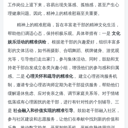
工作岗位上退下来，容易出现失落感、孤独感，甚至产生心
理健康问题。因此，精神上的精准慰藉至关重要。
精神上的精准慰藉，旨在丰富老干部的精神文化生活，
帮助他们调适心态，保持积极乐观。具体举措有：一是
文化
娱乐活动的精准供给
。根据老干部的兴趣爱好，组织丰富多
彩的文体活动，如书画摄影、合唱舞蹈、棋牌健身、游览观
光等，引导他们走出家门，参与集体活动。同时，鼓励和支
持老干部自发成立各类兴趣小组，增强他们的参与感和归属
感。二是
心理关怀和疏导的精准化
。建立心理咨询服务机
制，邀请专业心理咨询师定期为老干部提供服务，帮助他们
缓解退休焦虑、应对丧亲之痛、调节家庭关系等。对于情绪
低落或有心理困扰的老干部，进行有针对性的个别辅导。三
是
社会融入和价值实现的精准引导
。鼓励老干部融入社区，
参与社区建设和志愿服务，让他们在奉献中找到新的价值和
乐趣。推动数字助老，开展智能手机、平板电脑使用培训，