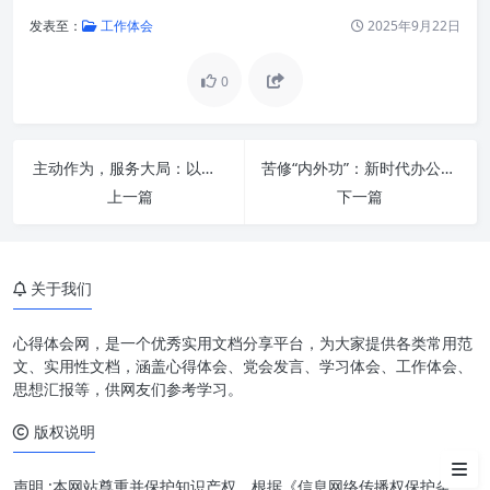
发表至：
工作体会
2025年9月22日
0
深刻领会重要指示精神的丰富内
涵和时代意义
政治建设为先：强化理论武装，
主动作为，服务大局：以信息化赋能办公厅工作现代化，开创数字治理新格局
苦修“内外功”：新时代办公室工作“三服务”的制胜之道
提高政治站位
上一篇
下一篇
服务大局为本：精准高效，发挥
参谋助手作用
效率提升为要：优化流程，创新
关于我们
管理模式
心得体会网，是一个优秀实用文档分享平台，为大家提供各类常用范
作风建设为基：严谨细致，精益
文、实用性文档，涵盖心得体会、党会发言、学习体会、工作体会、
求精
思想汇报等，供网友们参考学习。
安全底线为重：防范风险，筑牢
版权说明
保障
声明 :本网站尊重并保护知识产权，根据《信息网络传播权保护条