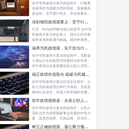
在中华民族伟大复兴的征程中，行政事
业体系作为国家治理的骨架，其健康高
效运转，关乎国计民生，牵动发展全
局。而在这...
深刻领悟政绩观要义：坚守行政事业初心，绘就为民服务新篇章
引言：时代的呼唤与初心的坚守 在中华
民族伟大复兴的征程上，我们正经历着
前所未有的机遇与挑战。国内外形势复
杂多变...
涵养为民政绩观，实干担当行稳致远：新时代公仆的价值坐标与实践航向
在中华民族伟大复兴的征程中，无数奋
斗者以汗水和智慧书写着时代的华章。
对于肩负社会发展重任的公职人员而
言，如何树...
端正政绩价值取向 砥砺为民服务初心：新时代公仆的责任与担当
在中华民族伟大复兴的历史征程中，公
职人员的执政理念和行为准则，无疑是
推动社会进步、实现人民幸福的关键所
在。时代...
筑牢政绩观根基：永葆公职人员本色的时代考量与实践路径
在中华民族伟大复兴的征程中，公职人
员队伍作为党和国家事业发展的中坚力
量，其思想境界、作风品格、担当作为
直接关系...
树立正确政绩观，凝心聚力履职尽责：新时代下的治理智慧与实践路径