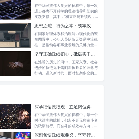
在中华民族伟大复兴的征程中，每一次
进步都离不开科学的理论指导和坚实的
实践支撑。其中，“树立正确政绩观，凝
心聚力...
思想之舵，行为之本：筑牢政绩观根基，永葆公职人员本色
在国家治理体系和治理能力现代化的宏
阔图景中，公职人员队伍无疑是中流砥
柱，是推动各项事业发展的关键力量。
他们的一...
坚守正确政绩初心，砥砺实干担当精神：新时代高质量发展的核心引擎
在浩瀚的历史长河中，国家兴衰、社会
进步的轨迹无不镌刻着执政者的理念与
行动。进入新时代，面对复杂多变的国
内外形势...
深学细悟政绩观，立足岗位勇争先：新时代奋斗者的思想指引与实践航标
在中华民族伟大复兴的征程中，每一个
时代进步的脉搏，都离不开无数奋斗者
的砥砺前行。而奋斗的成效与方向，又
深刻地依...
深刻领悟政绩观要义，坚守行政事业初心：新时代公仆的责任与担当