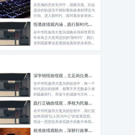
在浩瀚的历史长河中，国家兴衰、社会
进步的轨迹无不镌刻着执政者的理念与
行动。进入新时代，面对复杂多变的国
内外形势...
悟透政绩观内涵，践行新时代使命：书写高质量发展的时代答卷
在中华民族伟大复兴战略全局和世界百
年未有之大变局交织的“新时代”，我们
党和国家事业发展面临着前所未有的机
遇与挑...
深学细悟政绩观，立足岗位勇争先：新时代奋斗者的思想指引与实践航标
在中华民族伟大复兴的征程中，每一个
时代进步的脉搏，都离不开无数奋斗者
的砥砺前行。而奋斗的成效与方向，又
深刻地依...
践行正确政绩观，厚植为民服务根基：迈向高质量发展的根本遵循
在中华民族伟大复兴的征程中，我们党
始终强调“以人民为中心”的发展思想。
而这一思想在具体实践中的集中体现，
便是要...
校准政绩观航向，深耕行政事业本职：新时代高质量发展的双重 imperative