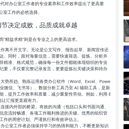
新时代对办公室工作者的专业素养和工作效率提出了更高要
公室工作的必然选择。
：细节决定成败，品质成就卓越
而“精益求精”则是在专业之上的更高追求。
作离不开文字。无论是公文写作、报告起草、新闻宣传还
达。同时，面对海量信息，需要快速筛选、提炼、分析并
辞精准、格式规范，确保每一份文件都能体现组织的专业
纪要，不仅要完整记录发言，更要提炼出关键决策和待办
势所趋。熟练运用各类办公软件（Word、Excel、Powe
、企业微信、飞书等）、数据分析工具乃至 AI 辅助工具，是新
能，提升工作效率和质量，减少重复性劳动。例如，利用 E
析，能让汇报更直观有力。
连接内外部的桥梁。有效的沟通（包括口头和书面沟通、
信息流转畅通、各项工作顺利推进的关键。优秀的组织管
工作的周密计划、严谨执行和有效评估上。
办公室工作者必须保持学习的热情和能力，不断更新知识