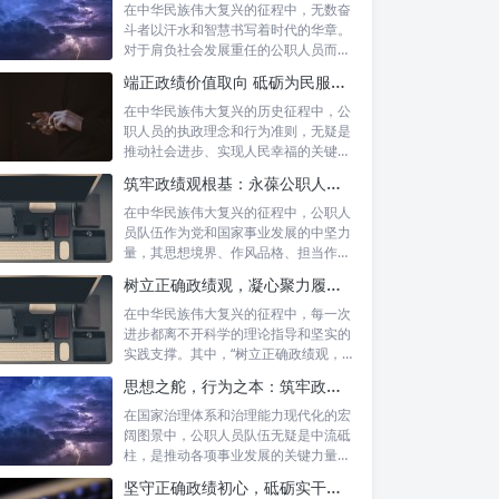
在中华民族伟大复兴的征程中，无数奋
斗者以汗水和智慧书写着时代的华章。
对于肩负社会发展重任的公职人员而
言，如何树...
端正政绩价值取向 砥砺为民服务初心：新时代公仆的责任与担当
在中华民族伟大复兴的历史征程中，公
职人员的执政理念和行为准则，无疑是
推动社会进步、实现人民幸福的关键所
在。时代...
筑牢政绩观根基：永葆公职人员本色的时代考量与实践路径
在中华民族伟大复兴的征程中，公职人
员队伍作为党和国家事业发展的中坚力
量，其思想境界、作风品格、担当作为
直接关系...
树立正确政绩观，凝心聚力履职尽责：新时代下的治理智慧与实践路径
在中华民族伟大复兴的征程中，每一次
进步都离不开科学的理论指导和坚实的
实践支撑。其中，“树立正确政绩观，凝
心聚力...
思想之舵，行为之本：筑牢政绩观根基，永葆公职人员本色
在国家治理体系和治理能力现代化的宏
阔图景中，公职人员队伍无疑是中流砥
柱，是推动各项事业发展的关键力量。
他们的一...
坚守正确政绩初心，砥砺实干担当精神：新时代高质量发展的核心引擎