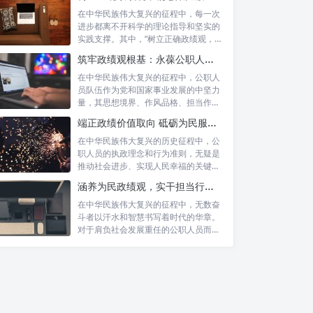
在中华民族伟大复兴的征程中，每一次
进步都离不开科学的理论指导和坚实的
实践支撑。其中，“树立正确政绩观，凝
心聚力...
筑牢政绩观根基：永葆公职人员本色的时代考量与实践路径
在中华民族伟大复兴的征程中，公职人
员队伍作为党和国家事业发展的中坚力
量，其思想境界、作风品格、担当作为
直接关系...
端正政绩价值取向 砥砺为民服务初心：新时代公仆的责任与担当
在中华民族伟大复兴的历史征程中，公
职人员的执政理念和行为准则，无疑是
推动社会进步、实现人民幸福的关键所
在。时代...
涵养为民政绩观，实干担当行稳致远：新时代公仆的价值坐标与实践航向
在中华民族伟大复兴的征程中，无数奋
斗者以汗水和智慧书写着时代的华章。
对于肩负社会发展重任的公职人员而
言，如何树...