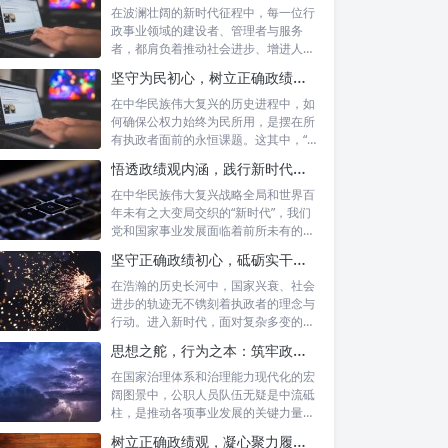
在波澜壮阔的新时代征程中，每一位行
政事业领域的建设者、管理者与服务
者，都肩负着推动社会进步、增进人民
福祉的崇高...
坚守为民初心，树立正确政绩观念：以人民为中心的治理之道
在中华民族伟大复兴的历史进程中，如
何确保公权力始终为民所用，是摆在所
有执政者面前的永恒课题。这其中，“坚
守为民...
悟透政绩观内涵，践行新时代使命：书写高质量发展的时代答卷
在中华民族伟大复兴战略全局和世界百
年未有之大变局交织的“新时代”，我们
党和国家事业发展面临着前所未有的机
遇与挑...
坚守正确政绩初心，砥砺实干担当精神：新时代高质量发展的核心引擎
在浩瀚的历史长河中，国家兴衰、社会
进步的轨迹无不镌刻着执政者的理念与
行动。进入新时代，面对复杂多变的国
内外形势...
思想之舵，行为之本：筑牢政绩观根基，永葆公职人员本色
在国家治理体系和治理能力现代化的宏
阔图景中，公职人员队伍无疑是中流砥
柱，是推动各项事业发展的关键力量。
他们的一...
树立正确政绩观，凝心聚力履职尽责：新时代下的治理智慧与实践路径