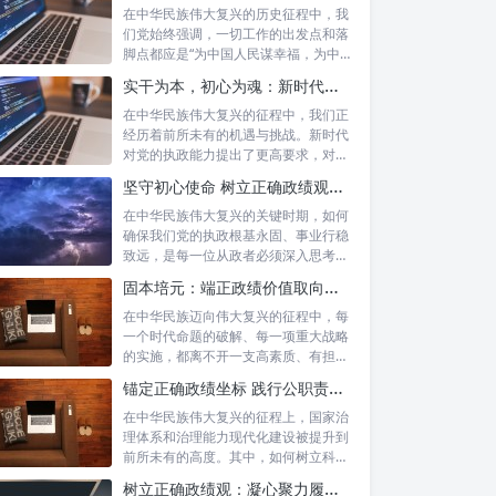
在中华民族伟大复兴的历史征程中，我
们党始终强调，一切工作的出发点和落
脚点都应是“为中国人民谋幸福，为中华
民族谋...
实干为本，初心为魂：新时代政绩观的深度践行与为民服务
在中华民族伟大复兴的征程中，我们正
经历着前所未有的机遇与挑战。新时代
对党的执政能力提出了更高要求，对各
级干部的...
坚守初心使命 树立正确政绩观：新时代为政者的高度自觉与担当
在中华民族伟大复兴的关键时期，如何
确保我们党的执政根基永固、事业行稳
致远，是每一位从政者必须深入思考的
时代课题...
固本培元：端正政绩价值取向，永葆为民服务初心
在中华民族迈向伟大复兴的征程中，每
一个时代命题的破解、每一项重大战略
的实施，都离不开一支高素质、有担当
的干部队...
锚定正确政绩坐标 践行公职责任担当：新时代国家治理的基石
在中华民族伟大复兴的征程上，国家治
理体系和治理能力现代化建设被提升到
前所未有的高度。其中，如何树立科学
的政绩观...
树立正确政绩观：凝心聚力履职尽责的根本保障与实践路径