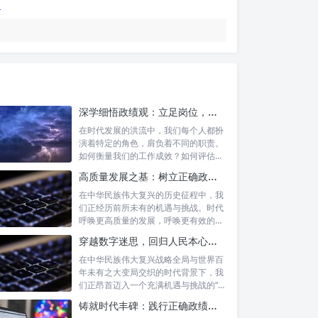
深学细悟政绩观：立足岗位，争做新时代的实干先锋
在时代发展的洪流中，我们每个人都扮
演着特定的角色，肩负着不同的职责。
如何衡量我们的工作成效？如何评估我
们的价值...
高质量发展之基：树立正确政绩理念，锤炼务实工作作风
在中华民族伟大复兴的历史征程中，我
们正经历前所未有的机遇与挑战。时代
呼唤更高质量的发展，呼唤更有效的治
理能力，...
穿越数字迷思，回归人民本心：悟透政绩观内涵，践行新时代使命
在中华民族伟大复兴战略全局与世界百
年未有之大变局交织的时代背景下，我
们正昂首迈入一个充满机遇与挑战的“新
时代”...
铸就时代丰碑：践行正确政绩观，实干笃行显作为