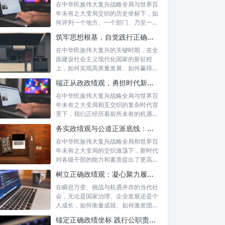
在中华民族伟大复兴战略全局与世界百
年未有之大变局交织的历史坐标下，如
何评判一个地方、一个部门、乃至一名
领导干部...
筑牢思想根基，自觉践行正确政绩观：以实绩赢得民心，以担当开创未来
在中华民族伟大复兴的关键时期，在全
面建设社会主义现代化国家的新征程
上，如何实现高质量发展、如何赢得人
民的真心拥...
端正从政政绩观，勇担时代新使命：新征程上的责任与担当
在中华民族伟大复兴战略全局与世界百
年未有之大变局相互交织的复杂时代背
景下，我们正经历着前所未有的机遇与
挑战。这...
务实政绩观与公道正派底线：新时代干部担当作为的“压舱石”
在中华民族伟大复兴战略全局和世界百
年未有之大变局的交织激荡下，新时代
对各级干部的能力和素质提出了更高要
求。其中...
树立正确政绩观：凝心聚力履职尽责的根本保障与实践路径
在瞬息万变、挑战与机遇并存的当代社
会，无论是国家治理、企业发展还是个
人成长，如何衡量成就、如何激发团队
协作、如...
锚定正确政绩坐标 践行公职责任担当：新时代国家治理的基石