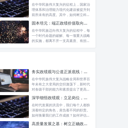
在中华民族伟大复兴的征程上，国家治
理体系和治理能力现代化建设被提升到
前所未有的高度。其中，如何树立科学
的政绩观...
固本培元：端正政绩价值取向，永葆为民服务初心
在中华民族迈向伟大复兴的征程中，每
一个时代命题的破解、每一项重大战略
的实施，都离不开一支高素质、有担当
的干部队...
务实政绩观与公道正派底线：新时代干部担当作为的“压舱石”
在中华民族伟大复兴战略全局和世界百
年未有之大变局的交织激荡下，新时代
对各级干部的能力和素质提出了更高要
求。其中...
深学细悟政绩观：立足岗位，争做新时代的实干先锋
在时代发展的洪流中，我们每个人都扮
演着特定的角色，肩负着不同的职责。
如何衡量我们的工作成效？如何评估我
们的价值...
高质量发展之基：树立正确政绩理念，锤炼务实工作作风