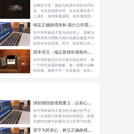
在瞬息万变、挑战与机遇并存的当代社
会，无论是国家治理、企业发展还是个
人成长，如何衡量成就、如何激发团队
协作、如...
锚定正确政绩坐标 践行公职责任担当：新时代国家治理的基石
在中华民族伟大复兴的征程上，国家治
理体系和治理能力现代化建设被提升到
前所未有的高度。其中，如何树立科学
的政绩观...
固本培元：端正政绩价值取向，永葆为民服务初心
在中华民族迈向伟大复兴的征程中，每
一个时代命题的破解、每一项重大战略
的实施，都离不开一支高素质、有担当
的干部队...
深刻领悟政绩观要义：以初心坚守铸就人民满意政绩
在中华民族伟大复兴的关键历史节点，
每一位身处行政事业岗位的同志，都肩
负着时代赋予的重任与人民寄予的厚
望。面对复...
坚守为民初心，树立正确政绩观：新时代高质量发展的精神坐标