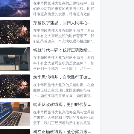
在中华民族伟大复兴的历史征程中，我
们正经历前所未有的机遇与挑战。时代
呼唤更高质量的发展，呼唤更有效的治
理能力，...
穿越数字迷思，回归人民本心：悟透政绩观内涵，践行新时代使命
在中华民族伟大复兴战略全局与世界百
年未有之大变局交织的时代背景下，我
们正昂首迈入一个充满机遇与挑战的“新
时代”...
铸就时代丰碑：践行正确政绩观，实干笃行显作为
在中华民族伟大复兴战略全局与世界百
年未有之大变局交织的历史坐标下，如
何评判一个地方、一个部门、乃至一名
领导干部...
筑牢思想根基，自觉践行正确政绩观：以实绩赢得民心，以担当开创未来
在中华民族伟大复兴的关键时期，在全
面建设社会主义现代化国家的新征程
上，如何实现高质量发展、如何赢得人
民的真心拥...
端正从政政绩观，勇担时代新使命：新征程上的责任与担当
在中华民族伟大复兴战略全局与世界百
年未有之大变局相互交织的复杂时代背
景下，我们正经历着前所未有的机遇与
挑战。这...
树立正确政绩观：凝心聚力履职尽责的根本保障与实践路径