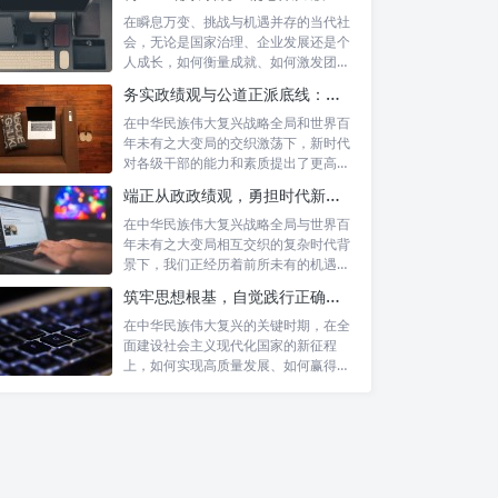
在瞬息万变、挑战与机遇并存的当代社
会，无论是国家治理、企业发展还是个
人成长，如何衡量成就、如何激发团队
协作、如...
务实政绩观与公道正派底线：新时代干部担当作为的“压舱石”
在中华民族伟大复兴战略全局和世界百
年未有之大变局的交织激荡下，新时代
对各级干部的能力和素质提出了更高要
求。其中...
端正从政政绩观，勇担时代新使命：新征程上的责任与担当
在中华民族伟大复兴战略全局与世界百
年未有之大变局相互交织的复杂时代背
景下，我们正经历着前所未有的机遇与
挑战。这...
筑牢思想根基，自觉践行正确政绩观：以实绩赢得民心，以担当开创未来
在中华民族伟大复兴的关键时期，在全
面建设社会主义现代化国家的新征程
上，如何实现高质量发展、如何赢得人
民的真心拥...