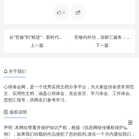
0
从“苦修”到“精进”：新时代办公室工作的内外兼修与“三服务”之道
苦修内外功，深耕三服务：新时代办公室工作的卓越之路
上一篇
下一篇
深刻理解“四强”的内涵与基石
从“四强”到“四力”：驱动发展的
内在逻辑
关于我们
提素质谱新篇：实现高质量发展
的宏伟蓝图
心得体会网，是一个优秀实用文档分享平台，为大家提供各类常用范
文、实用性文档，涵盖心得体会、党会发言、学习体会、工作体会、
实践路径：将“四强四力”落到实
思想汇报等，供网友们参考学习。
处
版权说明
结语
声明 :本网站尊重并保护知识产权，根据《信息网络传播权保护条
例》，如果我们转载的作品侵犯了您的权利,请在一个月内通知我们，