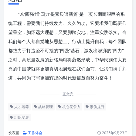
“以‘四强’增‘四力’提素质谱新篇”是一项长期而艰巨的系
统工程，需要我们持续发力、久久为功。它要求我们既要仰
望星空，胸怀远大理想，又要脚踏实地，注重实践落实。当
我们每个人都自觉地从思想上、行动上提升自我，每个团队
都致力于打造坚不可摧的“四强”基石，激发出澎湃的“四力”
之时，高质量发展的新格局就将蔚然形成，中华民族伟大复
兴的中国梦就将更加真切地展现在我们面前。让我们携手并
进，共同为书写更加辉煌的时代新篇章而努力奋斗！
正文完
人才培养
战略管理
核心竞争力
素质提升
组织发展
发表至：
工作体会
2025年9月23日