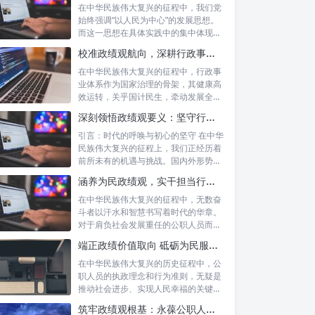
在中华民族伟大复兴的征程中，我们党
始终强调“以人民为中心”的发展思想。
而这一思想在具体实践中的集中体现，
便是要...
校准政绩观航向，深耕行政事业本职：新时代高质量发展的双重 imperative
在中华民族伟大复兴的征程中，行政事
业体系作为国家治理的骨架，其健康高
效运转，关乎国计民生，牵动发展全
局。而在这...
深刻领悟政绩观要义：坚守行政事业初心，绘就为民服务新篇章
引言：时代的呼唤与初心的坚守 在中华
民族伟大复兴的征程上，我们正经历着
前所未有的机遇与挑战。国内外形势复
杂多变...
涵养为民政绩观，实干担当行稳致远：新时代公仆的价值坐标与实践航向
在中华民族伟大复兴的征程中，无数奋
斗者以汗水和智慧书写着时代的华章。
对于肩负社会发展重任的公职人员而
言，如何树...
端正政绩价值取向 砥砺为民服务初心：新时代公仆的责任与担当
在中华民族伟大复兴的历史征程中，公
职人员的执政理念和行为准则，无疑是
推动社会进步、实现人民幸福的关键所
在。时代...
筑牢政绩观根基：永葆公职人员本色的时代考量与实践路径