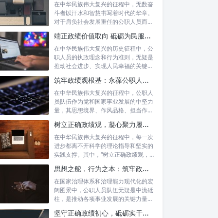
在中华民族伟大复兴的征程中，无数奋
斗者以汗水和智慧书写着时代的华章。
对于肩负社会发展重任的公职人员而
言，如何树...
端正政绩价值取向 砥砺为民服务初心：新时代公仆的责任与担当
在中华民族伟大复兴的历史征程中，公
职人员的执政理念和行为准则，无疑是
推动社会进步、实现人民幸福的关键所
在。时代...
筑牢政绩观根基：永葆公职人员本色的时代考量与实践路径
在中华民族伟大复兴的征程中，公职人
员队伍作为党和国家事业发展的中坚力
量，其思想境界、作风品格、担当作为
直接关系...
树立正确政绩观，凝心聚力履职尽责：新时代下的治理智慧与实践路径
在中华民族伟大复兴的征程中，每一次
进步都离不开科学的理论指导和坚实的
实践支撑。其中，“树立正确政绩观，凝
心聚力...
思想之舵，行为之本：筑牢政绩观根基，永葆公职人员本色
在国家治理体系和治理能力现代化的宏
阔图景中，公职人员队伍无疑是中流砥
柱，是推动各项事业发展的关键力量。
他们的一...
坚守正确政绩初心，砥砺实干担当精神：新时代高质量发展的核心引擎