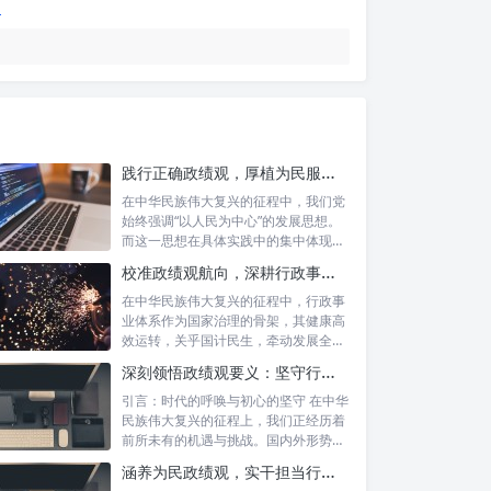
践行正确政绩观，厚植为民服务根基：迈向高质量发展的根本遵循
在中华民族伟大复兴的征程中，我们党
始终强调“以人民为中心”的发展思想。
而这一思想在具体实践中的集中体现，
便是要...
校准政绩观航向，深耕行政事业本职：新时代高质量发展的双重 imperative
在中华民族伟大复兴的征程中，行政事
业体系作为国家治理的骨架，其健康高
效运转，关乎国计民生，牵动发展全
局。而在这...
深刻领悟政绩观要义：坚守行政事业初心，绘就为民服务新篇章
引言：时代的呼唤与初心的坚守 在中华
民族伟大复兴的征程上，我们正经历着
前所未有的机遇与挑战。国内外形势复
杂多变...
涵养为民政绩观，实干担当行稳致远：新时代公仆的价值坐标与实践航向