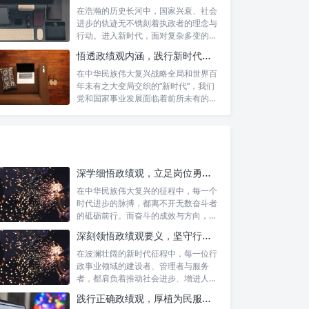
在浩瀚的历史长河中，国家兴衰、社会
进步的轨迹无不镌刻着执政者的理念与
行动。进入新时代，面对复杂多变的国
内外形势...
悟透政绩观内涵，践行新时代使命：书写高质量发展的时代答卷
在中华民族伟大复兴战略全局和世界百
年未有之大变局交织的“新时代”，我们
党和国家事业发展面临着前所未有的机
遇与挑...
深学细悟政绩观，立足岗位勇争先：新时代奋斗者的思想指引与实践航标
在中华民族伟大复兴的征程中，每一个
时代进步的脉搏，都离不开无数奋斗者
的砥砺前行。而奋斗的成效与方向，又
深刻地依...
深刻领悟政绩观要义，坚守行政事业初心：新时代公仆的责任与担当
在波澜壮阔的新时代征程中，每一位行
政事业领域的建设者、管理者与服务
者，都肩负着推动社会进步、增进人民
福祉的崇高...
践行正确政绩观，厚植为民服务根基：迈向高质量发展的根本遵循