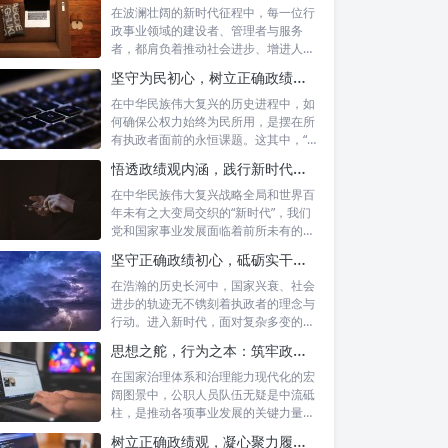
在波澜壮阔的新时代征程中，每一位行
政事业领域的建设者、管理者与服务
者，都肩负着推动社会进步、增进人民
福祉的崇高...
坚守为民初心，树立正确政绩观念：以人民为中心的治理之道
在中华民族伟大复兴的历史进程中，如
何确保公权力始终为民所用，是摆在所
有执政者面前的永恒课题。这其中，“坚
守为民...
悟透政绩观内涵，践行新时代使命：书写高质量发展的时代答卷
在中华民族伟大复兴战略全局和世界百
年未有之大变局交织的“新时代”，我们
党和国家事业发展面临着前所未有的机
遇与挑...
坚守正确政绩初心，砥砺实干担当精神：新时代高质量发展的核心引擎
在浩瀚的历史长河中，国家兴衰、社会
进步的轨迹无不镌刻着执政者的理念与
行动。进入新时代，面对复杂多变的国
内外形势...
思想之舵，行为之本：筑牢政绩观根基，永葆公职人员本色
在国家治理体系和治理能力现代化的宏
阔图景中，公职人员队伍无疑是中流砥
柱，是推动各项事业发展的关键力量。
他们的一...
树立正确政绩观，凝心聚力履职尽责：新时代下的治理智慧与实践路径