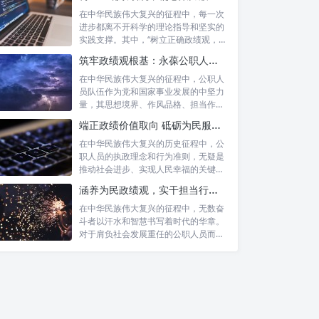
在中华民族伟大复兴的征程中，每一次
进步都离不开科学的理论指导和坚实的
实践支撑。其中，“树立正确政绩观，凝
心聚力...
筑牢政绩观根基：永葆公职人员本色的时代考量与实践路径
在中华民族伟大复兴的征程中，公职人
员队伍作为党和国家事业发展的中坚力
量，其思想境界、作风品格、担当作为
直接关系...
端正政绩价值取向 砥砺为民服务初心：新时代公仆的责任与担当
在中华民族伟大复兴的历史征程中，公
职人员的执政理念和行为准则，无疑是
推动社会进步、实现人民幸福的关键所
在。时代...
涵养为民政绩观，实干担当行稳致远：新时代公仆的价值坐标与实践航向
在中华民族伟大复兴的征程中，无数奋
斗者以汗水和智慧书写着时代的华章。
对于肩负社会发展重任的公职人员而
言，如何树...