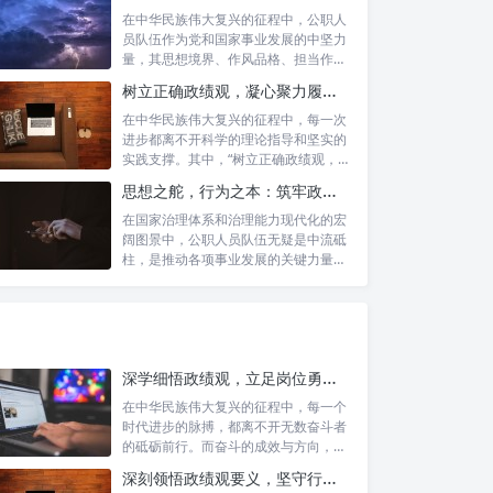
在中华民族伟大复兴的征程中，公职人
员队伍作为党和国家事业发展的中坚力
量，其思想境界、作风品格、担当作为
直接关系...
树立正确政绩观，凝心聚力履职尽责：新时代下的治理智慧与实践路径
在中华民族伟大复兴的征程中，每一次
进步都离不开科学的理论指导和坚实的
实践支撑。其中，“树立正确政绩观，凝
心聚力...
思想之舵，行为之本：筑牢政绩观根基，永葆公职人员本色
在国家治理体系和治理能力现代化的宏
阔图景中，公职人员队伍无疑是中流砥
柱，是推动各项事业发展的关键力量。
他们的一...
深学细悟政绩观，立足岗位勇争先：新时代奋斗者的思想指引与实践航标
在中华民族伟大复兴的征程中，每一个
时代进步的脉搏，都离不开无数奋斗者
的砥砺前行。而奋斗的成效与方向，又
深刻地依...
深刻领悟政绩观要义，坚守行政事业初心：新时代公仆的责任与担当