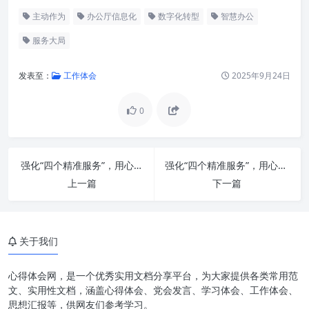
主动作为
办公厅信息化
数字化转型
智慧办公
服务大局
发表至：
工作体会
2025年9月24日
0
引言：新时代办公厅工作的核心
要求
办公厅工作的时代挑战与转型机
强化“四个精准服务”，用心用情做好老干部工作：新时代背景下的深度实践与温度关怀
强化“四个精准服务”，用心用情绘就老干部幸福底色
遇
上一篇
下一篇
主动作为：从响应到引领的转变
服务大局：构建高效协同的智慧
支撑体系
关于我们
以信息化赋能：现代化办公厅的
心得体会网，是一个优秀实用文档分享平台，为大家提供各类常用范
核心引擎
文、实用性文档，涵盖心得体会、党会发言、学习体会、工作体会、
思想汇报等，供网友们参考学习。