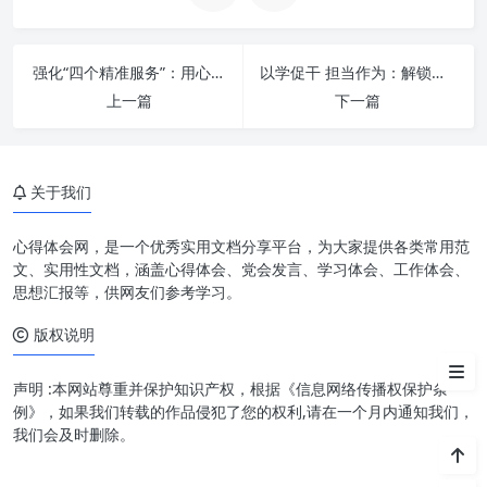
强化“四个精准服务”：用心用情，擘画新时代老干部工作新篇章
以学促干 担当作为：解锁个人与组织持续发展的原动力
上一篇
下一篇
内功修炼：铸魂强基，提升核心
素养
关于我们
外功精进：精益求精，锻造实战
本领
心得体会网，是一个优秀实用文档分享平台，为大家提供各类常用范
文、实用性文档，涵盖心得体会、党会发言、学习体会、工作体会、
扎实做好“三服务”的核心要义
思想汇报等，供网友们参考学习。
版权说明
提升新时代办公室工作的实践路
径
声明 :本网站尊重并保护知识产权，根据《信息网络传播权保护条
例》，如果我们转载的作品侵犯了您的权利,请在一个月内通知我们，
我们会及时删除。