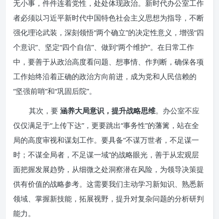
无小事，件件连着党性，处处体现政治。新时代办公室工作
者必须以习近平新时代中国特色社会主义思想为指导，不断
强化理论武装，深刻领悟“两个确立”的决定性意义，增强“四
个意识”、坚定“四个自信”、做到“两个维护”。在日常工作
中，要善于从政治高度看问题、想事情、作判断，确保各项
工作始终沿着正确的政治方向前进，成为党和人民信赖的
“坚强前哨”和“巩固后院”。
其次，要
涵养大局意识，提升战略思维
。办公室不应
仅仅满足于“上传下达”，更要跳出“事务性”的藩篱，站在全
局的高度审视和谋划工作。要具备“不谋万世者，不足谋一
时；不谋全局者，不足谋一域”的战略眼光，善于从宏观层
面把握发展趋势，从细微之处洞察潜在风险，为领导决策提
供有价值的战略参考。这需要我们主动学习新知识、熟悉新
领域、掌握新技能，拓展视野，提升对复杂问题的分析研判
能力。