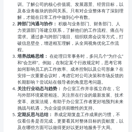
训。了解公司的核心价值观、发展愿景、经营目标，以
及各业务板块的协同关系。只有对企业整体有了深刻理
解，才能在日常工作中做到心中有数。
跨部门沟通与协作：
积极与业务部门、财务部门、人
力资源部门等建立联系，了解他们的工作流程、痛点与
需求。通过参与跨部门项目、组织联席会议等方式，打
破信息壁垒，增进相互理解，从全局视角优化工作流
程。
培养战略思维：
在处理日常事务时，多问几个“为什么”
和“会怎样”。例如，在制定某个行政规定时，思考它将
如何影响员工的工作效率、成本控制以及公司形象？在
安排一次重要会议时，考虑它对公司决策和市场反馈的
长期影响？尝试站在领导者的角度思考问题。
关注行业动态与趋势：
办公室工作并非孤立存在，它
与外部环境紧密相连。关注所在行业的最新发展、技术
变革、政策法规，有助于办公室工作者更好地预判未来
挑战与机遇，为企业提供前瞻性的支持。
定期反思与总结：
养成定期复盘工作成果的习惯，不
仅看任务是否完成，更要看其对整体目标的贡献度，以
及在哪些方面可以做得更好以更好地服务于大局。