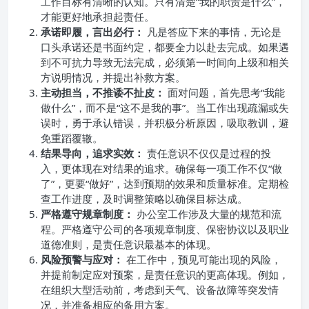
工作目标有清晰的认知。只有清楚“我的职责是什么”，
才能更好地承担起责任。
承诺即履，言出必行：
凡是答应下来的事情，无论是
口头承诺还是书面约定，都要全力以赴去完成。如果遇
到不可抗力导致无法完成，必须第一时间向上级和相关
方说明情况，并提出补救方案。
主动担当，不推诿不扯皮：
面对问题，首先思考“我能
做什么”，而不是“这不是我的事”。当工作出现疏漏或失
误时，勇于承认错误，并积极分析原因，吸取教训，避
免重蹈覆辙。
结果导向，追求实效：
责任意识不仅仅是过程的投
入，更体现在对结果的追求。确保每一项工作不仅“做
了”，更要“做好”，达到预期的效果和质量标准。定期检
查工作进度，及时调整策略以确保目标达成。
严格遵守规章制度：
办公室工作涉及大量的规范和流
程。严格遵守公司的各项规章制度、保密协议以及职业
道德准则，是责任意识最基本的体现。
风险预警与应对：
在工作中，预见可能出现的风险，
并提前制定应对预案，是责任意识的更高体现。例如，
在组织大型活动前，考虑到天气、设备故障等突发情
况，并准备相应的备用方案。