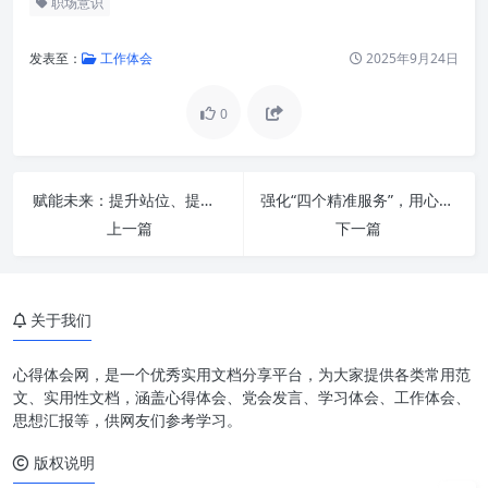
职场意识
发表至：
工作体会
2025年9月24日
0
赋能未来：提升站位、提高水平，推进办公室工作再上新台阶的全面策略
强化“四个精准服务”，用心用情做好老干部工作：新时代背景下的深度实践与温度关怀
洞察全局：强化大局意识，站高
上一篇
下一篇
望远促发展
用户至上：强化服务意识，内强
外拓赢信任
关于我们
勇于承担：强化责任意识，敢于
担当求实效
心得体会网，是一个优秀实用文档分享平台，为大家提供各类常用范
文、实用性文档，涵盖心得体会、党会发言、学习体会、工作体会、
精益求精：强化效率意识，精益
思想汇报等，供网友们参考学习。
求精提效能
版权说明
四大意识的有机融合与持续实践