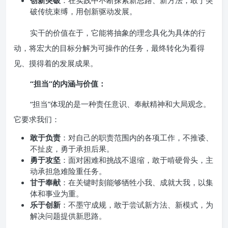
创新突破
：在实践中不断探索新思路、新方法，敢于突
破传统束缚，用创新驱动发展。
实干的价值在于，它能将抽象的理念具化为具体的行
动，将宏大的目标分解为可操作的任务，最终转化为看得
见、摸得着的发展成果。
“担当”的内涵与价值：
“担当”体现的是一种责任意识、奉献精神和大局观念。
它要求我们：
敢于负责
：对自己的职责范围内的各项工作，不推诿、
不扯皮，勇于承担后果。
勇于攻坚
：面对困难和挑战不退缩，敢于啃硬骨头，主
动承担急难险重任务。
甘于奉献
：在关键时刻能够牺牲小我、成就大我，以集
体和事业为重。
乐于创新
：不墨守成规，敢于尝试新方法、新模式，为
解决问题提供新思路。