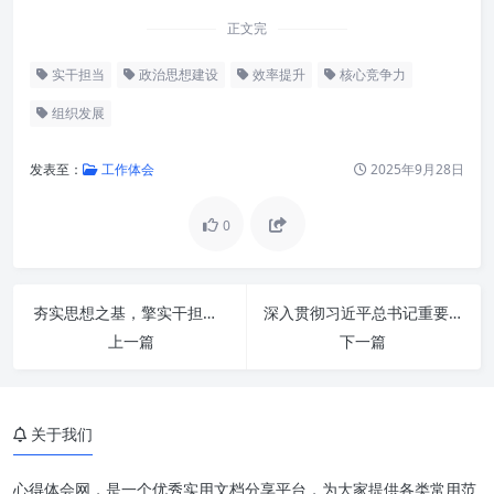
正文完
实干担当
政治思想建设
效率提升
核心竞争力
组织发展
发表至：
工作体会
2025年9月28日
0
夯实政治思想：凝心聚力的基石
夯实思想之基，擎实干担当之旗，扬效率发展之帆：新时代高质量发展的核心引擎
深入贯彻习近平总书记重要指示精神：着力推动办公室工作高质量发展新格局
实干担当：将思想转化为行动的
上一篇
下一篇
桥梁
重效率：优化资源，加速发展的
引擎
关于我们
三者融合：构建卓越组织与个人
发展的核心竞争力
心得体会网，是一个优秀实用文档分享平台，为大家提供各类常用范