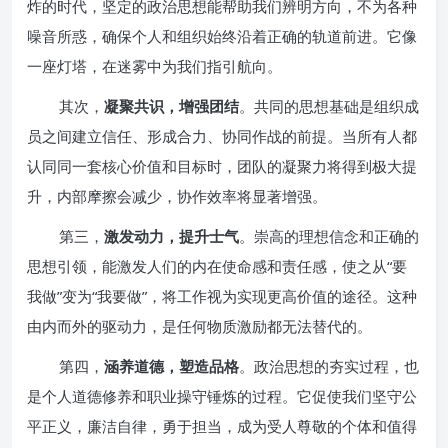
炸的时代，坚定的政治思想能帮助我们辨明方向，不为各种
噪音所惑，确保个人和组织始终沿着正确的轨道前进。它像
一座灯塔，在迷雾中为我们指引航向。
其次，
凝聚共识，增强团结
。共同的思想基础是组织成
员之间建立信任、形成合力、协同作战的前提。当所有人都
认同同一套核心价值和目标时，团队的凝聚力将得到极大提
升，内部摩擦会减少，协作效率将显著增强。
第三，
激发动力，提升士气
。崇高的理想信念和正确的
思想引领，能激发人们的内在使命感和责任感，使之从“要
我做”变为“我要做”，将工作视为实现更高价值的途径。这种
由内而外的驱动力，是任何物质激励都无法替代的。
第四，
涵养道德，塑造品格
。政治思想的夯实过程，也
是个人道德修养和职业操守锤炼的过程。它促使我们坚守公
平正义，廉洁自律，勇于担当，成为受人尊敬的个体和值得