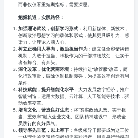
而非仅仅看重短期指标，需要深思。
把握机遇，实践路径：
加强理论武装，创新学习形式
：利用新媒体、新技术，
创新政治思想学习的载体和形式，使其更具吸引力、感
染力，让理论入脑入心。
树立正确用人导向，激励担当作为
：建立健全容错纠错
机制，为敢于担当、积极作为的干部撑腰鼓劲，让实干
者有舞台、有奔头。
深化改革，优化营商环境
：持续推进“放管服”改革，简
化行政审批，破除体制机制障碍，为提高效率创造有利
条件。
科技赋能，提升智能化水平
：大力发展数字经济，推广
智能制造，运用大数据、云计算、人工智能等技术，驱
动效率变革。
培育文化，营造良好生态
：将“夯实政治思想、实干担
当、重效率”融入企业文化、团队精神建设中，形成全
员践行的良好风气。
领导率先垂范，以上率下
：各级领导干部要成为这三位
一体理念的坚定信仰者和忠实践行者，用自身行动感召