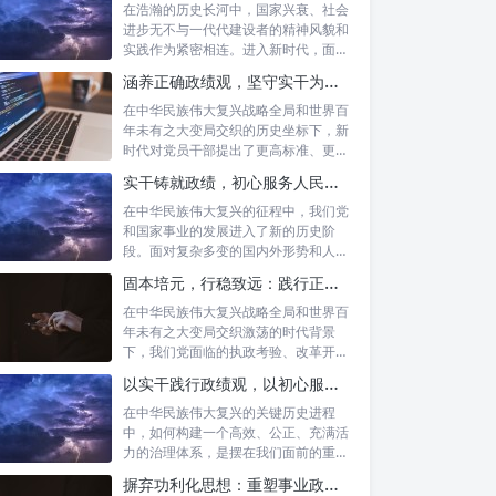
在浩瀚的历史长河中，国家兴衰、社会
进步无不与一代代建设者的精神风貌和
实践作为紧密相连。进入新时代，面对
复杂多变...
涵养正确政绩观，坚守实干为民情怀：新时代党员干部的责任与担当
在中华民族伟大复兴战略全局和世界百
年未有之大变局交织的历史坐标下，新
时代对党员干部提出了更高标准、更严
要求。如...
实干铸就政绩，初心服务人民：新时代干部担当作为的实践指南
在中华民族伟大复兴的征程中，我们党
和国家事业的发展进入了新的历史阶
段。面对复杂多变的国内外形势和人民
日益增长的...
固本培元，行稳致远：践行正确政绩理念，永葆务实清廉作风的时代命题
在中华民族伟大复兴战略全局和世界百
年未有之大变局交织激荡的时代背景
下，我们党面临的执政考验、改革开放
考验、市场...
以实干践行政绩观，以初心服务群众：新时代治理的灯塔与指南
在中华民族伟大复兴的关键历史进程
中，如何构建一个高效、公正、充满活
力的治理体系，是摆在我们面前的重要
课题。新时...
摒弃功利化思想：重塑事业政绩观，驱动社会高质量发展