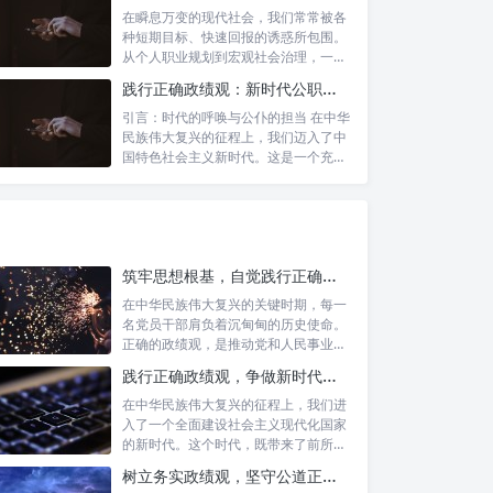
在瞬息万变的现代社会，我们常常被各
种短期目标、快速回报的诱惑所包围。
从个人职业规划到宏观社会治理，一种
名为“功...
践行正确政绩观：新时代公职人员的使命与担当
引言：时代的呼唤与公仆的担当 在中华
民族伟大复兴的征程上，我们迈入了中
国特色社会主义新时代。这是一个充满
机遇与...
筑牢思想根基，自觉践行正确政绩观：新时代党员干部的价值指引
在中华民族伟大复兴的关键时期，每一
名党员干部肩负着沉甸甸的历史使命。
正确的政绩观，是推动党和人民事业发
展的根本...
践行正确政绩观，争做新时代合格公职人员：新征程的使命与担当
在中华民族伟大复兴的征程上，我们进
入了一个全面建设社会主义现代化国家
的新时代。这个时代，既带来了前所未
有的发展...
树立务实政绩观，坚守公道正派底线：新时代领导干部高质量发展指南