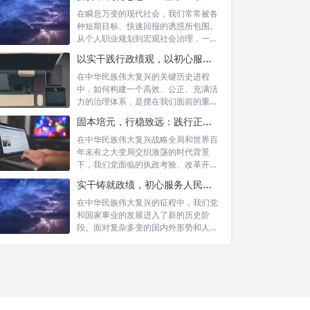
在瞬息万变的现代社会，我们常常被各
种短期目标、快速回报的诱惑所包围。
从个人职业规划到宏观社会治理，一种
名为“功...
以实干践行政绩观，以初心服务群众：新时代治理的灯塔与指南
在中华民族伟大复兴的关键历史进程
中，如何构建一个高效、公正、充满活
力的治理体系，是摆在我们面前的重要
课题。新时...
固本培元，行稳致远：践行正确政绩理念，永葆务实清廉作风的时代命题
在中华民族伟大复兴战略全局和世界百
年未有之大变局交织激荡的时代背景
退休老干部：党和国家的宝贵财
下，我们党面临的执政考验、改革开放
富
考验、市场...
实干铸就政绩，初心服务人民：新时代干部担当作为的实践指南
深入解读“四个精准服务”：构建
在中华民族伟大复兴的征程中，我们党
全方位关爱体系
和国家事业的发展进入了新的历史阶
段。面对复杂多变的国内外形势和人民
日益增长的...
“用心用情”：服务老干部的核心
灵魂
强化“四个精准服务”的实践路径