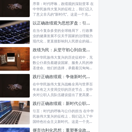
序章：时代呼唤，政绩观的深刻变革 在
中华民族伟大复兴的征程上，我们迈入
了意义非凡的“新时代”。这是一个充满
机遇...
以正确政绩观为思想罗盘：引领行政事业高质量发展新征程
在当今复杂多变的全球格局下，行政事
业的健康发展不仅关乎国家的治理能力
现代化，更直接影响到人民群众的福祉
和社会的...
政绩为民：从坚守初心到自觉树立正确政绩观的实践之路
在中华民族伟大复兴的历史征程中，无
数公仆肩负着建设国家、服务人民的神
圣使命。他们的选择，承载着沉甸甸的
责任，也...
践行正确政绩观：争做新时代合格公职人员的根本遵循与实践路径
在中华民族伟大复兴战略全局与世界百
年未有之大变局交织的历史节点，党中
央对公职人员队伍建设提出了更高要
求。其中，...
践行正确政绩观：新时代公职人员的使命与担当
引言：时代的呼唤与公仆的担当 在中华
民族伟大复兴的征程上，我们迈入了中
国特色社会主义新时代。这是一个充满
机遇与...
摒弃功利化思想：重塑事业政绩观，驱动社会高质量发展