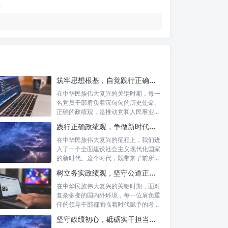
筑牢思想根基，自觉践行正确政绩观：新时代党员干部的价值指引
在中华民族伟大复兴的关键时期，每一
名党员干部肩负着沉甸甸的历史使命。
正确的政绩观，是推动党和人民事业发
展的根本...
践行正确政绩观，争做新时代合格公职人员：新征程的使命与担当
在中华民族伟大复兴的征程上，我们进
入了一个全面建设社会主义现代化国家
的新时代。这个时代，既带来了前所未
有的发展...
树立务实政绩观，坚守公道正派底线：新时代领导干部高质量发展指南
在中华民族伟大复兴的关键时期，面对
复杂多变的国内外环境，每一位肩负重
任的领导干部都面临着时代赋予的考验
与挑战。...
坚守政绩初心，砥砺实干担当：新时代高质量发展的精神坐标