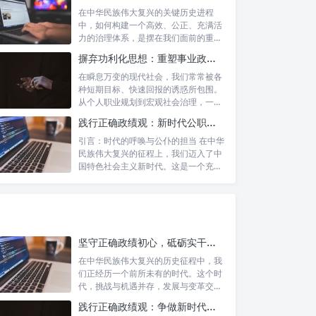
在中华民族伟大复兴的关键历史进程
中，如何构建一个高效、公正、充满活
力的治理体系，是摆在我们面前的重要
课题。新时...
摒弃功利化思想：重塑事业政绩观，驱动社会高质量发展
在瞬息万变的现代社会，我们常常被各
种短期目标、快速回报的诱惑所包围。
从个人职业规划到宏观社会治理，一种
名为“功...
践行正确政绩观：新时代公职人员的使命与担当
引言：时代的呼唤与公仆的担当 在中华
民族伟大复兴的征程上，我们迈入了中
国特色社会主义新时代。这是一个充满
机遇与...
坚守正确政绩初心，砥砺实干担当精神：锚定新时代高质量发展的精神坐标
在中华民族伟大复兴的历史征程中，我
们正经历一个前所未有的时代。这个时
代，挑战与机遇并存，发展与变革交
织。面对复...
践行正确政绩观：争做新时代合格公职人员的根本遵循与行动自觉