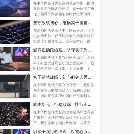
在中华民族伟大复兴的关键时期，面对
复杂多变的国内外环境，每一位肩负重
任的领导干部都面临着时代赋予的考验
与挑战。...
坚守政绩初心，砥砺实干担当：新时代高质量发展的精神坐标
在浩瀚的历史长河中，国家兴衰、社会
进步无不与一代代建设者的精神风貌和
实践作为紧密相连。进入新时代，面对
复杂多变...
涵养正确政绩观，坚守实干为民情怀：新时代党员干部的责任与担当
在中华民族伟大复兴战略全局和世界百
年未有之大变局交织的历史坐标下，新
时代对党员干部提出了更高标准、更严
要求。如...
实干铸就政绩，初心服务人民：新时代干部担当作为的实践指南
在中华民族伟大复兴的征程中，我们党
和国家事业的发展进入了新的历史阶
段。面对复杂多变的国内外形势和人民
日益增长的...
固本培元，行稳致远：践行正确政绩理念，永葆务实清廉作风的时代命题
在中华民族伟大复兴战略全局和世界百
年未有之大变局交织激荡的时代背景
下，我们党面临的执政考验、改革开放
考验、市场...
以实干践行政绩观，以初心服务群众：新时代治理的灯塔与指南