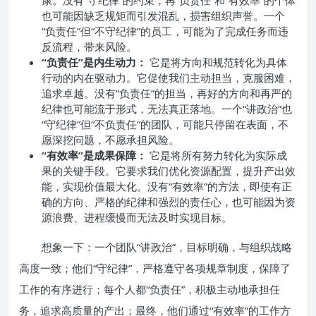
康。没有“守纪律”的约束，再“负责任”和“有效率”的个体
也可能因缺乏规矩而引发混乱，损害组织声誉。一个
“负责任”但“不守纪律”的员工，可能为了完成任务而违
反流程，带来风险。
“负责任”是内生动力：
它是将方向和规范转化为具体
行动的内在驱动力。它促使我们主动担当，克服困难，
追求卓越。没有“负责任”的担当，再好的方向和再严的
纪律也可能流于形式，无法真正落地。一个“讲政治”也
“守纪律”但“不负责任”的团队，可能只停留在表面，不
愿深挖问题，不愿承担风险。
“有效率”是成果保障：
它是将所有努力转化为实际成
果的关键手段。它要求我们优化资源配置，提升产出效
能，实现价值最大化。没有“有效率”的方法，即使有正
确的方向、严格的纪律和强烈的责任心，也可能因为资
源浪费、进程缓慢而无法及时实现目标。
想象一下：一个团队“讲政治”，目标明确，与组织战略
高度一致；他们“守纪律”，严格遵守各项规章制度，保障了
工作的有序进行；每个人都“负责任”，积极主动地承担任
务，追求高质量的产出；最终，他们通过“有效率”的工作方