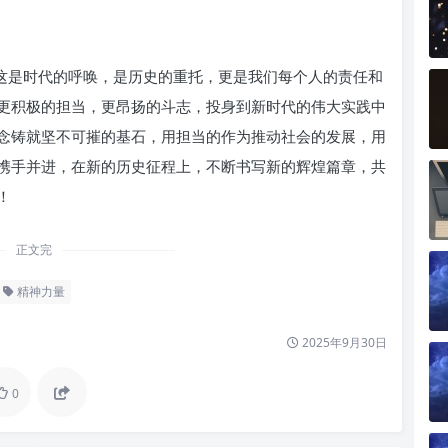
，这是时代的呼唤，是历史的重托，更是我们每个人的责任和
更积极的担当，更昂扬的斗志，投身到新时代的伟大实践中
念铸就坚不可摧的基石，用担当的作为推动社会的发展，用
携手并进，在新的历史征程上，不断书写新的辉煌篇章，共
！
正文完
精神力量
2025年9月30日
0