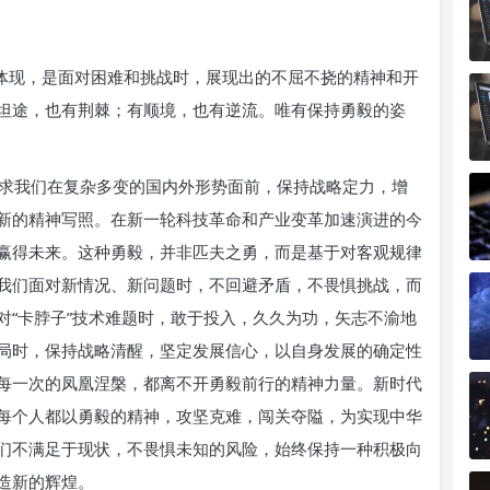
终体现，是面对困难和挑战时，展现出的不屈不挠的精神和开
坦途，也有荆棘；有顺境，也有逆流。唯有保持勇毅的姿
求我们在复杂多变的国内外形势面前，保持战略定力，增
新的精神写照。在新一轮科技革命和产业变革加速演进的今
赢得未来。这种勇毅，并非匹夫之勇，而是基于对客观规律
我们面对新情况、新问题时，不回避矛盾，不畏惧挑战，而
对“卡脖子”技术难题时，敢于投入，久久为功，矢志不渝地
局时，保持战略清醒，坚定发展信心，以自身发展的确定性
每一次的凤凰涅槃，都离不开勇毅前行的精神力量。新时代
每个人都以勇毅的精神，攻坚克难，闯关夺隘，为实现中华
们不满足于现状，不畏惧未知的风险，始终保持一种积极向
造新的辉煌。