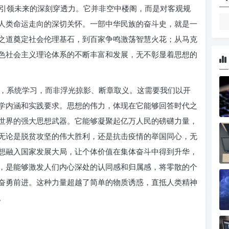
引领未来的深刻穿透力。它并非空中楼阁，而是对客观规
人类命运走向的深切关怀。一部中华民族的奋斗史，就是一
之道奠定社会伦理基石，到百家争鸣激荡智慧火花；从马克
色社会主义理论体系的不断丰富和发展，无不彰显着思想的
，系统学习，而非浮光掠影、断章取义。这需要我们以开
学内涵和实践要求。思想的伟力，体现在它能够回答时代之
世界的强大思想武器。它能够凝聚起亿万人民的磅礴力量，
无论是脱贫攻坚的伟大胜利，还是抗击疫情的举国同心，无
想融入国家发展大局，让个体价值在集体奋斗中得到升华，
，是能够激发人们内心深处的认同感和归属感，将零散的个
奋勇前进。这种力量超越了简单的物质诱惑，直抵人类精神
。