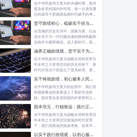
在中华民族伟大复兴的关键时期，面对
复杂多变的国内外环境，每一位肩负重
任的领导干部都面临着时代赋予的考验
与挑战。...
坚守政绩初心，砥砺实干担当：新时代高质量发展的精神坐标
在浩瀚的历史长河中，国家兴衰、社会
进步无不与一代代建设者的精神风貌和
实践作为紧密相连。进入新时代，面对
复杂多变...
涵养正确政绩观，坚守实干为民情怀：新时代党员干部的责任与担当
在中华民族伟大复兴战略全局和世界百
年未有之大变局交织的历史坐标下，新
时代对党员干部提出了更高标准、更严
要求。如...
实干铸就政绩，初心服务人民：新时代干部担当作为的实践指南
在中华民族伟大复兴的征程中，我们党
和国家事业的发展进入了新的历史阶
段。面对复杂多变的国内外形势和人民
日益增长的...
固本培元，行稳致远：践行正确政绩理念，永葆务实清廉作风的时代命题
在中华民族伟大复兴战略全局和世界百
年未有之大变局交织激荡的时代背景
下，我们党面临的执政考验、改革开放
考验、市场...
以实干践行政绩观，以初心服务群众：新时代治理的灯塔与指南