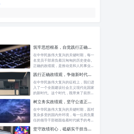
筑牢思想根基，自觉践行正确政绩观：新时代党员干部的价值指引
在中华民族伟大复兴的关键时期，每一
名党员干部肩负着沉甸甸的历史使命。
正确的政绩观，是推动党和人民事业发
展的根本...
践行正确政绩观，争做新时代合格公职人员：新征程的使命与担当
在中华民族伟大复兴的征程上，我们进
入了一个全面建设社会主义现代化国家
的新时代。这个时代，既带来了前所未
有的发展...
树立务实政绩观，坚守公道正派底线：新时代领导干部高质量发展指南
在中华民族伟大复兴的关键时期，面对
复杂多变的国内外环境，每一位肩负重
任的领导干部都面临着时代赋予的考验
与挑战。...
坚守政绩初心，砥砺实干担当：新时代高质量发展的精神坐标