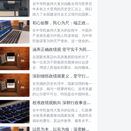
在中华民族伟大复兴战略全局与世界百
年未有之大变局的历史交汇点上，我们
踏入了全面建设社会主义现代化国家的
新征程。...
初心如磐，民心为尺：端正政绩价值取向，砥砺为民服务初心的新时代答卷
在中华民族伟大复兴的征程中，中国共
产党肩负着为中国人民谋幸福、为中华
民族谋复兴的庄严使命。这一使命的实
现，离不...
涵养正确政绩观 坚守实干为民情怀：新时代干部成长的双重基石
在国家发展迈向高质量新阶段的当下，
每一位党员干部都肩负着推动社会进
步、增进人民福祉的重任。如何确保我
们的工作真...
深刻领悟政绩观要义，坚守行政事业初心：新时代公仆的使命与担当
在浩瀚的历史长河中，国家治理的每一
次进步，都与一群秉持初心、追求卓越
的公仆密不可分。特别是在中国特色社
会主义进...
校准政绩观航向 深耕行政事业本职：新时代高质量发展的核心密码
在中华民族伟大复兴的征程上，行政事
业体系承载着推动国家发展、增进民生
福祉的重任。其运作效率、服务水平乃
至发展方...
以民为本，以实为核：深度解析坚守为民初心与正确政绩观念的融合路径