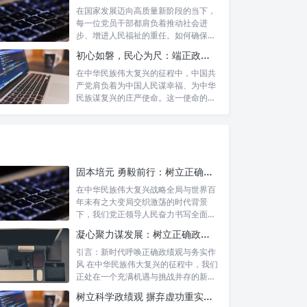
在国家发展迈向高质量新阶段的当下，
每一位党员干部都肩负着推动社会进
步、增进人民福祉的重任。如何确保我
们的工作真...
初心如磐，民心为尺：端正政绩价值取向，砥砺为民服务初心的新时代答卷
在中华民族伟大复兴的征程中，中国共
产党肩负着为中国人民谋幸福、为中华
民族谋复兴的庄严使命。这一使命的实
现，离不...
固本培元 勇毅前行：树立正确政绩观，坚守初心勇担当的时代命题与实践方略
在中华民族伟大复兴战略全局与世界百
年未有之大变局交织激荡的时代背景
下，我们党正领导人民奋力书写全面建
设社会主义...
凝心聚力谋发展：树立正确政绩理念，锤炼务实工作作风
引言：新时代呼唤正确政绩观与务实作
风 在中华民族伟大复兴的征程中，我们
正处在一个充满机遇与挑战并存的新时
代。高...
树立科学政绩观 摒弃虚功重实绩：迈向高质量发展的必由之路