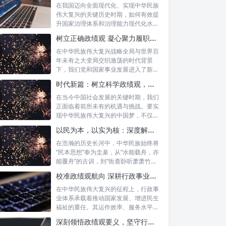
在我国迈向全面现代化、实现中华民族
伟大复兴的关键历史时期，如何有效提
升国家治理体系和治理能力现代化水
平，推动经...
树立正确政绩观 凝心聚力履职尽责：新时代干事创业的根本遵循
在中华民族伟大复兴战略全局与世界百
年未有之大变局交织激荡的时代背景
下，我们党和国家事业发展进入了新的
历史阶段。...
时代新篇：树立科学政绩观，摒弃虚功重实绩，迈向高质量发展
在当今中国社会发展的关键时期，我们
正面临着前所未有的机遇与挑战。要实
现中华民族伟大复兴的中国梦，不仅需
要宏观的...
以民为本，以实为核：深度解析坚守为民初心与正确政绩观念的融合路径
在浩瀚的历史长河中，中华民族始终将
“民本思想”奉为圭臬，从“水能载舟，亦
能覆舟”的古训，到“衙斋卧听萧萧竹，
疑...
校准政绩观航向 深耕行政事业本职：新时代高质量发展的核心密码
在中华民族伟大复兴的征程上，行政事
业体系承载着推动国家发展、增进民生
福祉的重任。其运作效率、服务水平乃
至发展方...
深刻领悟政绩观要义，坚守行政事业初心：新时代公仆的使命与担当