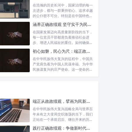
在浩瀚的历史长河中，国家治理的每一
次进步，都与一群秉持初心、追求卓越
的公仆密不可分。特别是在中国特色社
会主义进...
涵养正确政绩观 坚守实干为民情怀：新时代干部成长的双重基石
在国家发展迈向高质量新阶段的当下，
每一位党员干部都肩负着推动社会进
步、增进人民福祉的重任。如何确保我
们的工作真...
初心如磐，民心为尺：端正政绩价值取向，砥砺为民服务初心的新时代答卷
在中华民族伟大复兴的征程中，中国共
产党肩负着为中国人民谋幸福、为中华
民族谋复兴的庄严使命。这一使命的实
现，离不...
端正从政政绩观，擘画为民新篇章：勇担时代新使命的责任与自觉
在中华民族伟大复兴战略全局与世界百
年未有之大变局交织激荡的当下，我们
正站在一个承前启后、继往开来的历史
交汇点上...
践行正确政绩观：争做新时代人民信赖的合格公职人员