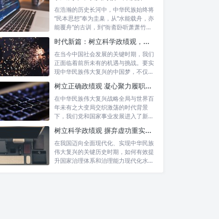
在浩瀚的历史长河中，中华民族始终将
“民本思想”奉为圭臬，从“水能载舟，亦
能覆舟”的古训，到“衙斋卧听萧萧竹，
疑...
时代新篇：树立科学政绩观，摒弃虚功重实绩，迈向高质量发展
在当今中国社会发展的关键时期，我们
正面临着前所未有的机遇与挑战。要实
现中华民族伟大复兴的中国梦，不仅需
要宏观的...
树立正确政绩观 凝心聚力履职尽责：新时代干事创业的根本遵循
在中华民族伟大复兴战略全局与世界百
年未有之大变局交织激荡的时代背景
下，我们党和国家事业发展进入了新的
历史阶段。...
树立科学政绩观 摒弃虚功重实绩：迈向高质量发展的必由之路
在我国迈向全面现代化、实现中华民族
伟大复兴的关键历史时期，如何有效提
升国家治理体系和治理能力现代化水
平，推动经...