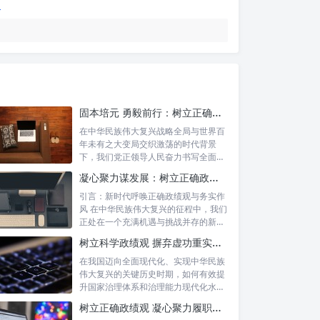
固本培元 勇毅前行：树立正确政绩观，坚守初心勇担当的时代命题与实践方略
在中华民族伟大复兴战略全局与世界百
年未有之大变局交织激荡的时代背景
下，我们党正领导人民奋力书写全面建
设社会主义...
凝心聚力谋发展：树立正确政绩理念，锤炼务实工作作风
引言：新时代呼唤正确政绩观与务实作
风 在中华民族伟大复兴的征程中，我们
正处在一个充满机遇与挑战并存的新时
代。高...
树立科学政绩观 摒弃虚功重实绩：迈向高质量发展的必由之路
在我国迈向全面现代化、实现中华民族
伟大复兴的关键历史时期，如何有效提
升国家治理体系和治理能力现代化水
平，推动经...
树立正确政绩观 凝心聚力履职尽责：新时代干事创业的根本遵循