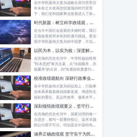
在中华民族伟大复兴战略全局与世界百
年未有之大变局交织激荡的时代背景
下，我们党和国家事业发展进入了新的
历史阶段。...
时代新篇：树立科学政绩观，摒弃虚功重实绩，迈向高质量发展
在当今中国社会发展的关键时期，我们
正面临着前所未有的机遇与挑战。要实
现中华民族伟大复兴的中国梦，不仅需
要宏观的...
以民为本，以实为核：深度解析坚守为民初心与正确政绩观念的融合路径
在浩瀚的历史长河中，中华民族始终将
“民本思想”奉为圭臬，从“水能载舟，亦
能覆舟”的古训，到“衙斋卧听萧萧竹，
疑...
校准政绩观航向 深耕行政事业本职：新时代高质量发展的核心密码
在中华民族伟大复兴的征程上，行政事
业体系承载着推动国家发展、增进民生
福祉的重任。其运作效率、服务水平乃
至发展方...
深刻领悟政绩观要义，坚守行政事业初心：新时代公仆的使命与担当
在浩瀚的历史长河中，国家治理的每一
次进步，都与一群秉持初心、追求卓越
的公仆密不可分。特别是在中国特色社
会主义进...
涵养正确政绩观 坚守实干为民情怀：新时代干部成长的双重基石