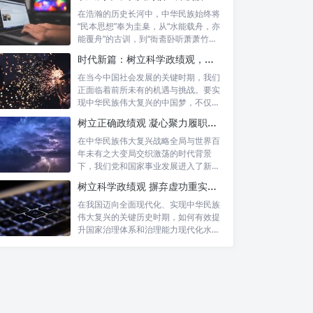
在浩瀚的历史长河中，中华民族始终将
“民本思想”奉为圭臬，从“水能载舟，亦
能覆舟”的古训，到“衙斋卧听萧萧竹，
疑...
时代新篇：树立科学政绩观，摒弃虚功重实绩，迈向高质量发展
在当今中国社会发展的关键时期，我们
正面临着前所未有的机遇与挑战。要实
现中华民族伟大复兴的中国梦，不仅需
要宏观的...
树立正确政绩观 凝心聚力履职尽责：新时代干事创业的根本遵循
在中华民族伟大复兴战略全局与世界百
年未有之大变局交织激荡的时代背景
下，我们党和国家事业发展进入了新的
历史阶段。...
树立科学政绩观 摒弃虚功重实绩：迈向高质量发展的必由之路
在我国迈向全面现代化、实现中华民族
伟大复兴的关键历史时期，如何有效提
升国家治理体系和治理能力现代化水
平，推动经...