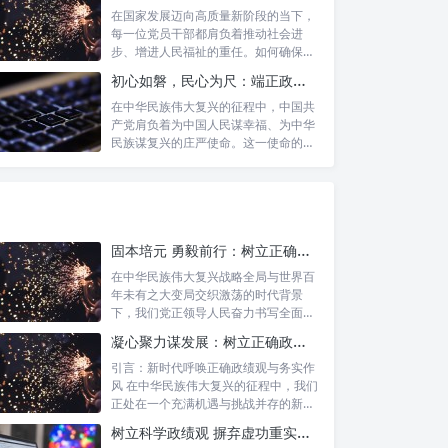
在国家发展迈向高质量新阶段的当下，
每一位党员干部都肩负着推动社会进
步、增进人民福祉的重任。如何确保我
们的工作真...
初心如磐，民心为尺：端正政绩价值取向，砥砺为民服务初心的新时代答卷
在中华民族伟大复兴的征程中，中国共
产党肩负着为中国人民谋幸福、为中华
民族谋复兴的庄严使命。这一使命的实
现，离不...
固本培元 勇毅前行：树立正确政绩观，坚守初心勇担当的时代命题与实践方略
在中华民族伟大复兴战略全局与世界百
年未有之大变局交织激荡的时代背景
下，我们党正领导人民奋力书写全面建
设社会主义...
凝心聚力谋发展：树立正确政绩理念，锤炼务实工作作风
引言：新时代呼唤正确政绩观与务实作
风 在中华民族伟大复兴的征程中，我们
正处在一个充满机遇与挑战并存的新时
代。高...
树立科学政绩观 摒弃虚功重实绩：迈向高质量发展的必由之路