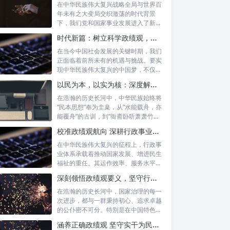
在中华民族伟大复兴战略全局与世界百
年未有之大变局交织激荡的时代背景
下，我们党和国家事业发展进入了新的
历史阶段。...
时代新篇：树立科学政绩观，摒弃虚功重实绩，迈向高质量发展
在当今中国社会发展的关键时期，我们
正面临着前所未有的机遇与挑战。要实
现中华民族伟大复兴的中国梦，不仅需
要宏观的...
以民为本，以实为核：深度解析坚守为民初心与正确政绩观念的融合路径
在浩瀚的历史长河中，中华民族始终将
“民本思想”奉为圭臬，从“水能载舟，亦
能覆舟”的古训，到“衙斋卧听萧萧竹，
疑...
校准政绩观航向 深耕行政事业本职：新时代高质量发展的核心密码
在中华民族伟大复兴的征程上，行政事
业体系承载着推动国家发展、增进民生
福祉的重任。其运作效率、服务水平乃
至发展方...
深刻领悟政绩观要义，坚守行政事业初心：新时代公仆的使命与担当
在浩瀚的历史长河中，国家治理的每一
次进步，都与一群秉持初心、追求卓越
的公仆密不可分。特别是在中国特色社
会主义进...
涵养正确政绩观 坚守实干为民情怀：新时代干部成长的双重基石