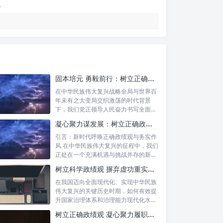
固本培元 勇毅前行：树立正确政绩观，坚守初心勇担当的时代命题与实践方略
在中华民族伟大复兴战略全局与世界百
年未有之大变局交织激荡的时代背景
下，我们党正领导人民奋力书写全面建
设社会主义...
凝心聚力谋发展：树立正确政绩理念，锤炼务实工作作风
引言：新时代呼唤正确政绩观与务实作
风 在中华民族伟大复兴的征程中，我们
正处在一个充满机遇与挑战并存的新时
代。高...
树立科学政绩观 摒弃虚功重实绩：迈向高质量发展的必由之路
在我国迈向全面现代化、实现中华民族
伟大复兴的关键历史时期，如何有效提
升国家治理体系和治理能力现代化水
平，推动经...
树立正确政绩观 凝心聚力履职尽责：新时代干事创业的根本遵循