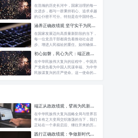
在浩瀚的历史长河中，国家治理的每一
次进步，都与一群秉持初心、追求卓越
的公仆密不可分。特别是在中国特色社
会主义进...
涵养正确政绩观 坚守实干为民情怀：新时代干部成长的双重基石
在国家发展迈向高质量新阶段的当下，
每一位党员干部都肩负着推动社会进
步、增进人民福祉的重任。如何确保我
们的工作真...
初心如磐，民心为尺：端正政绩价值取向，砥砺为民服务初心的新时代答卷
在中华民族伟大复兴的征程中，中国共
产党肩负着为中国人民谋幸福、为中华
民族谋复兴的庄严使命。这一使命的实
现，离不...
端正从政政绩观，擘画为民新篇章：勇担时代新使命的责任与自觉
在中华民族伟大复兴战略全局与世界百
年未有之大变局交织激荡的当下，我们
正站在一个承前启后、继往开来的历史
交汇点上...
践行正确政绩观：争做新时代人民信赖的合格公职人员