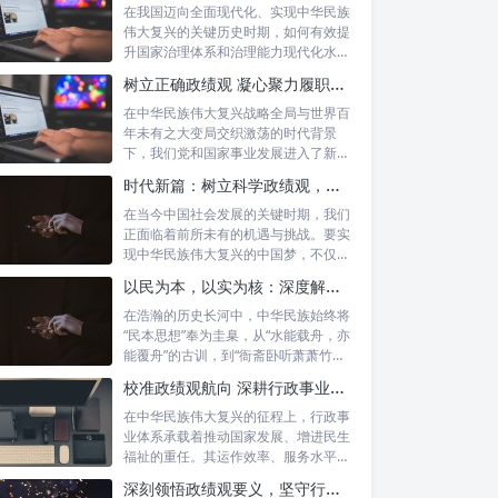
在我国迈向全面现代化、实现中华民族
伟大复兴的关键历史时期，如何有效提
升国家治理体系和治理能力现代化水
平，推动经...
树立正确政绩观 凝心聚力履职尽责：新时代干事创业的根本遵循
在中华民族伟大复兴战略全局与世界百
年未有之大变局交织激荡的时代背景
下，我们党和国家事业发展进入了新的
历史阶段。...
时代新篇：树立科学政绩观，摒弃虚功重实绩，迈向高质量发展
在当今中国社会发展的关键时期，我们
正面临着前所未有的机遇与挑战。要实
现中华民族伟大复兴的中国梦，不仅需
要宏观的...
以民为本，以实为核：深度解析坚守为民初心与正确政绩观念的融合路径
在浩瀚的历史长河中，中华民族始终将
“民本思想”奉为圭臬，从“水能载舟，亦
能覆舟”的古训，到“衙斋卧听萧萧竹，
疑...
校准政绩观航向 深耕行政事业本职：新时代高质量发展的核心密码
在中华民族伟大复兴的征程上，行政事
业体系承载着推动国家发展、增进民生
福祉的重任。其运作效率、服务水平乃
至发展方...
深刻领悟政绩观要义，坚守行政事业初心：新时代公仆的使命与担当