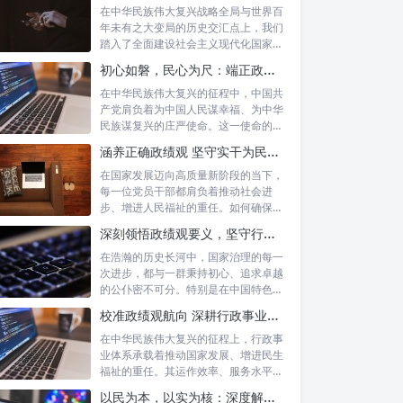
在中华民族伟大复兴战略全局与世界百
年未有之大变局的历史交汇点上，我们
踏入了全面建设社会主义现代化国家的
新征程。...
初心如磐，民心为尺：端正政绩价值取向，砥砺为民服务初心的新时代答卷
在中华民族伟大复兴的征程中，中国共
产党肩负着为中国人民谋幸福、为中华
民族谋复兴的庄严使命。这一使命的实
现，离不...
涵养正确政绩观 坚守实干为民情怀：新时代干部成长的双重基石
在国家发展迈向高质量新阶段的当下，
每一位党员干部都肩负着推动社会进
步、增进人民福祉的重任。如何确保我
们的工作真...
深刻领悟政绩观要义，坚守行政事业初心：新时代公仆的使命与担当
在浩瀚的历史长河中，国家治理的每一
次进步，都与一群秉持初心、追求卓越
的公仆密不可分。特别是在中国特色社
会主义进...
校准政绩观航向 深耕行政事业本职：新时代高质量发展的核心密码
在中华民族伟大复兴的征程上，行政事
业体系承载着推动国家发展、增进民生
福祉的重任。其运作效率、服务水平乃
至发展方...
以民为本，以实为核：深度解析坚守为民初心与正确政绩观念的融合路径