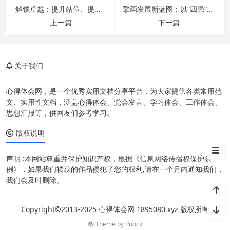
解锁卓越：提升站位、提高水平，引领办公室工作迈向新高峰
擎画发展新蓝图：以“四强”增“四力”，提素质谱写时代新篇章
上一篇
下一篇
本职岗位的基石：专业与敬业的
深度诠释
使命担当的内涵：超越职责的价
关于我们
值追求
融合实践：如何将“本职”与“使
心得体会网，是一个优秀实用文档分享平台，为大家提供各类常用范
命”有机结合？
文、实用性文档，涵盖心得体会、党会发言、学习体会、工作体会、
思想汇报等，供网友们参考学习。
践行使命担当的深远影响
版权说明
开启你的“使命担当”之旅
声明 :本网站尊重并保护知识产权，根据《信息网络传播权保护条
例》，如果我们转载的作品侵犯了您的权利,请在一个月内通知我们，
我们会及时删除。
Copyright©2013-2025 心得体会网 1895080.xyz 版权所有
Theme by
Puock