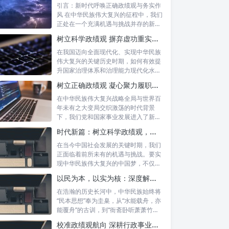
引言：新时代呼唤正确政绩观与务实作
风 在中华民族伟大复兴的征程中，我们
正处在一个充满机遇与挑战并存的新时
代。高...
树立科学政绩观 摒弃虚功重实绩：迈向高质量发展的必由之路
在我国迈向全面现代化、实现中华民族
伟大复兴的关键历史时期，如何有效提
升国家治理体系和治理能力现代化水
平，推动经...
树立正确政绩观 凝心聚力履职尽责：新时代干事创业的根本遵循
在中华民族伟大复兴战略全局与世界百
年未有之大变局交织激荡的时代背景
下，我们党和国家事业发展进入了新的
历史阶段。...
时代新篇：树立科学政绩观，摒弃虚功重实绩，迈向高质量发展
在当今中国社会发展的关键时期，我们
正面临着前所未有的机遇与挑战。要实
现中华民族伟大复兴的中国梦，不仅需
要宏观的...
以民为本，以实为核：深度解析坚守为民初心与正确政绩观念的融合路径
在浩瀚的历史长河中，中华民族始终将
“民本思想”奉为圭臬，从“水能载舟，亦
能覆舟”的古训，到“衙斋卧听萧萧竹，
疑...
校准政绩观航向 深耕行政事业本职：新时代高质量发展的核心密码