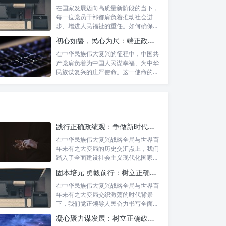
在国家发展迈向高质量新阶段的当下，
每一位党员干部都肩负着推动社会进
步、增进人民福祉的重任。如何确保我
们的工作真...
初心如磐，民心为尺：端正政绩价值取向，砥砺为民服务初心的新时代答卷
在中华民族伟大复兴的征程中，中国共
产党肩负着为中国人民谋幸福、为中华
民族谋复兴的庄严使命。这一使命的实
现，离不...
践行正确政绩观：争做新时代人民信赖的合格公职人员
在中华民族伟大复兴战略全局与世界百
年未有之大变局的历史交汇点上，我们
踏入了全面建设社会主义现代化国家的
新征程。...
固本培元 勇毅前行：树立正确政绩观，坚守初心勇担当的时代命题与实践方略
在中华民族伟大复兴战略全局与世界百
年未有之大变局交织激荡的时代背景
下，我们党正领导人民奋力书写全面建
设社会主义...
凝心聚力谋发展：树立正确政绩理念，锤炼务实工作作风