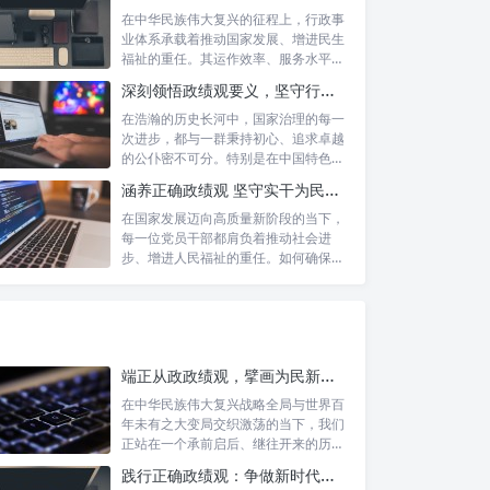
在中华民族伟大复兴的征程上，行政事
业体系承载着推动国家发展、增进民生
福祉的重任。其运作效率、服务水平乃
至发展方...
深刻领悟政绩观要义，坚守行政事业初心：新时代公仆的使命与担当
在浩瀚的历史长河中，国家治理的每一
次进步，都与一群秉持初心、追求卓越
的公仆密不可分。特别是在中国特色社
会主义进...
涵养正确政绩观 坚守实干为民情怀：新时代干部成长的双重基石
在国家发展迈向高质量新阶段的当下，
每一位党员干部都肩负着推动社会进
步、增进人民福祉的重任。如何确保我
们的工作真...
端正从政政绩观，擘画为民新篇章：勇担时代新使命的责任与自觉
在中华民族伟大复兴战略全局与世界百
年未有之大变局交织激荡的当下，我们
正站在一个承前启后、继往开来的历史
交汇点上...
践行正确政绩观：争做新时代人民信赖的合格公职人员