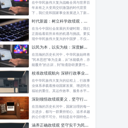
在中华民族伟大复兴战略全局与世界百
年未有之大变局交织激荡的时代背景
下，我们党和国家事业发展进入了新的
历史阶段。...
时代新篇：树立科学政绩观，摒弃虚功重实绩，迈向高质量发展
在当今中国社会发展的关键时期，我们
正面临着前所未有的机遇与挑战。要实
现中华民族伟大复兴的中国梦，不仅需
要宏观的...
以民为本，以实为核：深度解析坚守为民初心与正确政绩观念的融合路径
在浩瀚的历史长河中，中华民族始终将
“民本思想”奉为圭臬，从“水能载舟，亦
能覆舟”的古训，到“衙斋卧听萧萧竹，
疑...
校准政绩观航向 深耕行政事业本职：新时代高质量发展的核心密码
在中华民族伟大复兴的征程上，行政事
业体系承载着推动国家发展、增进民生
福祉的重任。其运作效率、服务水平乃
至发展方...
深刻领悟政绩观要义，坚守行政事业初心：新时代公仆的使命与担当
在浩瀚的历史长河中，国家治理的每一
次进步，都与一群秉持初心、追求卓越
的公仆密不可分。特别是在中国特色社
会主义进...
涵养正确政绩观 坚守实干为民情怀：新时代干部成长的双重基石