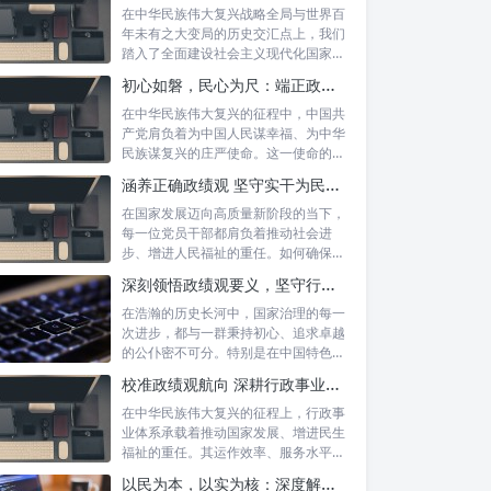
在中华民族伟大复兴战略全局与世界百
年未有之大变局的历史交汇点上，我们
踏入了全面建设社会主义现代化国家的
新征程。...
初心如磐，民心为尺：端正政绩价值取向，砥砺为民服务初心的新时代答卷
在中华民族伟大复兴的征程中，中国共
产党肩负着为中国人民谋幸福、为中华
民族谋复兴的庄严使命。这一使命的实
现，离不...
涵养正确政绩观 坚守实干为民情怀：新时代干部成长的双重基石
在国家发展迈向高质量新阶段的当下，
每一位党员干部都肩负着推动社会进
步、增进人民福祉的重任。如何确保我
们的工作真...
深刻领悟政绩观要义，坚守行政事业初心：新时代公仆的使命与担当
在浩瀚的历史长河中，国家治理的每一
次进步，都与一群秉持初心、追求卓越
的公仆密不可分。特别是在中国特色社
会主义进...
校准政绩观航向 深耕行政事业本职：新时代高质量发展的核心密码
在中华民族伟大复兴的征程上，行政事
业体系承载着推动国家发展、增进民生
福祉的重任。其运作效率、服务水平乃
至发展方...
以民为本，以实为核：深度解析坚守为民初心与正确政绩观念的融合路径