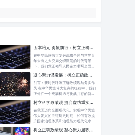
固本培元 勇毅前行：树立正确政绩观，坚守初心勇担当的时代命题与实践方略
在中华民族伟大复兴战略全局与世界百
年未有之大变局交织激荡的时代背景
下，我们党正领导人民奋力书写全面建
设社会主义...
凝心聚力谋发展：树立正确政绩理念，锤炼务实工作作风
引言：新时代呼唤正确政绩观与务实作
风 在中华民族伟大复兴的征程中，我们
正处在一个充满机遇与挑战并存的新时
代。高...
树立科学政绩观 摒弃虚功重实绩：迈向高质量发展的必由之路
在我国迈向全面现代化、实现中华民族
伟大复兴的关键历史时期，如何有效提
升国家治理体系和治理能力现代化水
平，推动经...
树立正确政绩观 凝心聚力履职尽责：新时代干事创业的根本遵循