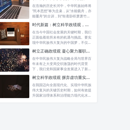
在浩瀚的历史长河中，中华民族始终将
“民本思想”奉为圭臬，从“水能载舟，亦
能覆舟”的古训，到“衙斋卧听萧萧竹，
疑...
时代新篇：树立科学政绩观，摒弃虚功重实绩，迈向高质量发展
在当今中国社会发展的关键时期，我们
正面临着前所未有的机遇与挑战。要实
现中华民族伟大复兴的中国梦，不仅需
要宏观的...
树立正确政绩观 凝心聚力履职尽责：新时代干事创业的根本遵循
在中华民族伟大复兴战略全局与世界百
年未有之大变局交织激荡的时代背景
下，我们党和国家事业发展进入了新的
历史阶段。...
树立科学政绩观 摒弃虚功重实绩：迈向高质量发展的必由之路
在我国迈向全面现代化、实现中华民族
伟大复兴的关键历史时期，如何有效提
升国家治理体系和治理能力现代化水
平，推动经...