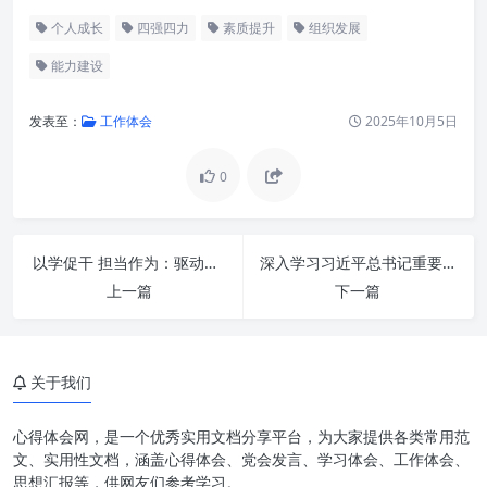
个人成长
四强四力
素质提升
组织发展
能力建设
发表至：
工作体会
2025年10月5日
0
洞悉时代命题：为何“四强四力”
成为发展新引擎？
构筑坚实基石：详解“四强”之核
以学促干 担当作为：驱动个人成长与组织跃升的核心引擎
深入学习习近平总书记重要指示精神：感恩奋进，铸就一流辉煌
心内涵
上一篇
下一篇
激发澎湃动能：细说“四力”之实
践价值
“四强”与“四力”：相辅相成，螺
关于我们
旋上升
心得体会网，是一个优秀实用文档分享平台，为大家提供各类常用范
提素质谱新篇：绘制未来发展蓝
文、实用性文档，涵盖心得体会、党会发言、学习体会、工作体会、
图
思想汇报等，供网友们参考学习。