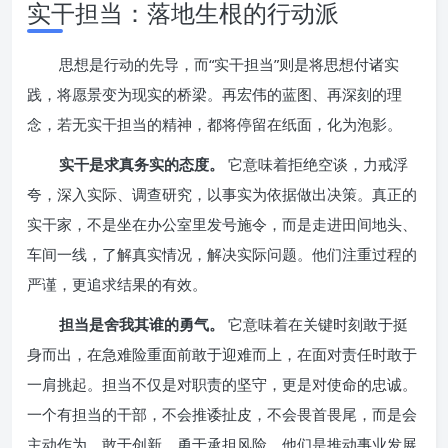
实干担当：落地生根的行动派
思想是行动的先导，而“实干担当”则是将思想付诸实
践，将愿景变为现实的桥梁。再宏伟的蓝图、再深刻的理
念，若无实干担当的精神，都将停留在纸面，化为泡影。
实干是求真务实的态度。
它意味着拒绝空谈，力戒浮
夸，深入实际、调查研究，以事实为依据做出决策。真正的
实干家，不是坐在办公室里发号施令，而是走进田间地头、
车间一线，了解真实情况，解决实际问题。他们注重过程的
严谨，更追求结果的有效。
担当是舍我其谁的勇气。
它意味着在关键时刻敢于挺
身而出，在急难险重面前敢于迎难而上，在面对责任时敢于
一肩挑起。担当不仅是对职责的坚守，更是对使命的忠诚。
一个有担当的干部，不会推诿扯皮，不会畏首畏尾，而是会
主动作为，敢于创新，勇于承担风险。他们是推动事业发展