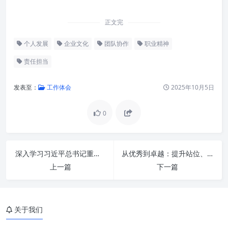
正文完
个人发展
企业文化
团队协作
职业精神
责任担当
发表至：
工作体会
2025年10月5日
0
深入学习习近平总书记重要指示精神：以感恩之心，行奋进之志，创一流业绩
从优秀到卓越：提升站位、提高水平，推进办公室工作再上新台阶
上一篇
下一篇
理解“立足本职岗位”的深层内涵
探索“践行使命担当”的价值维度
关于我们
为何“立足本职岗位 践行使命担