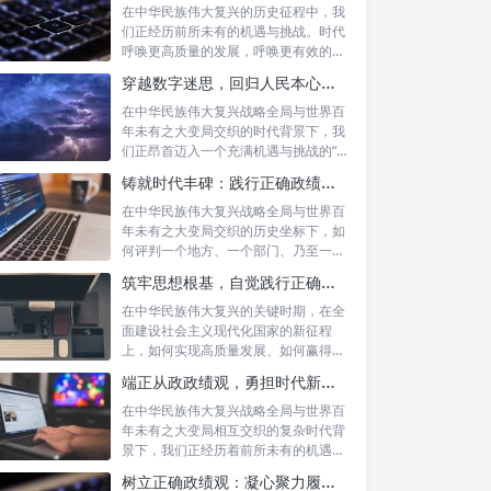
在中华民族伟大复兴的历史征程中，我
们正经历前所未有的机遇与挑战。时代
呼唤更高质量的发展，呼唤更有效的治
理能力，...
穿越数字迷思，回归人民本心：悟透政绩观内涵，践行新时代使命
在中华民族伟大复兴战略全局与世界百
年未有之大变局交织的时代背景下，我
们正昂首迈入一个充满机遇与挑战的“新
时代”...
铸就时代丰碑：践行正确政绩观，实干笃行显作为
在中华民族伟大复兴战略全局与世界百
年未有之大变局交织的历史坐标下，如
何评判一个地方、一个部门、乃至一名
领导干部...
筑牢思想根基，自觉践行正确政绩观：以实绩赢得民心，以担当开创未来
在中华民族伟大复兴的关键时期，在全
面建设社会主义现代化国家的新征程
上，如何实现高质量发展、如何赢得人
民的真心拥...
端正从政政绩观，勇担时代新使命：新征程上的责任与担当
在中华民族伟大复兴战略全局与世界百
年未有之大变局相互交织的复杂时代背
景下，我们正经历着前所未有的机遇与
挑战。这...
树立正确政绩观：凝心聚力履职尽责的根本保障与实践路径