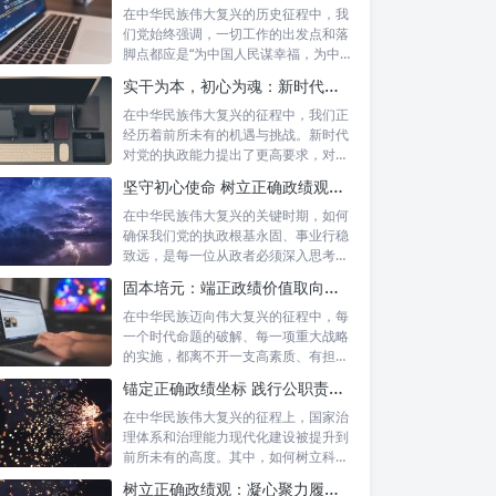
在中华民族伟大复兴的历史征程中，我
们党始终强调，一切工作的出发点和落
脚点都应是“为中国人民谋幸福，为中华
民族谋...
实干为本，初心为魂：新时代政绩观的深度践行与为民服务
在中华民族伟大复兴的征程中，我们正
经历着前所未有的机遇与挑战。新时代
对党的执政能力提出了更高要求，对各
级干部的...
坚守初心使命 树立正确政绩观：新时代为政者的高度自觉与担当
在中华民族伟大复兴的关键时期，如何
确保我们党的执政根基永固、事业行稳
致远，是每一位从政者必须深入思考的
时代课题...
固本培元：端正政绩价值取向，永葆为民服务初心
在中华民族迈向伟大复兴的征程中，每
一个时代命题的破解、每一项重大战略
的实施，都离不开一支高素质、有担当
的干部队...
锚定正确政绩坐标 践行公职责任担当：新时代国家治理的基石
在中华民族伟大复兴的征程上，国家治
理体系和治理能力现代化建设被提升到
前所未有的高度。其中，如何树立科学
的政绩观...
树立正确政绩观：凝心聚力履职尽责的根本保障与实践路径