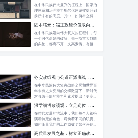
在中华民族伟大复兴的征程上，国家治
理体系和治理能力现代化建设被提升到
前所未有的高度。其中，如何树立科学
的政绩观...
固本培元：端正政绩价值取向，永葆为民服务初心
在中华民族迈向伟大复兴的征程中，每
一个时代命题的破解、每一项重大战略
的实施，都离不开一支高素质、有担当
的干部队...
务实政绩观与公道正派底线：新时代干部担当作为的“压舱石”
在中华民族伟大复兴战略全局和世界百
年未有之大变局的交织激荡下，新时代
对各级干部的能力和素质提出了更高要
求。其中...
深学细悟政绩观：立足岗位，争做新时代的实干先锋
在时代发展的洪流中，我们每个人都扮
演着特定的角色，肩负着不同的职责。
如何衡量我们的工作成效？如何评估我
们的价值...
高质量发展之基：树立正确政绩理念，锤炼务实工作作风