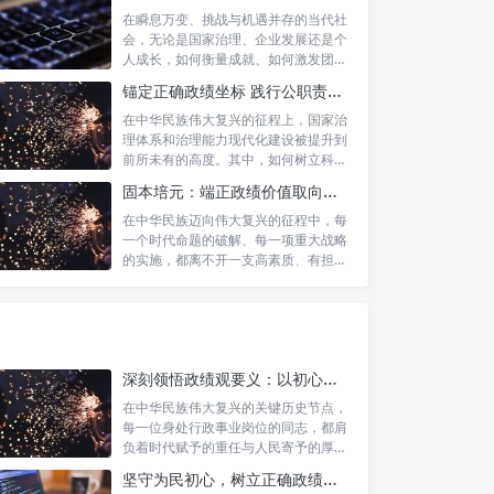
在瞬息万变、挑战与机遇并存的当代社
会，无论是国家治理、企业发展还是个
人成长，如何衡量成就、如何激发团队
协作、如...
锚定正确政绩坐标 践行公职责任担当：新时代国家治理的基石
在中华民族伟大复兴的征程上，国家治
理体系和治理能力现代化建设被提升到
前所未有的高度。其中，如何树立科学
的政绩观...
固本培元：端正政绩价值取向，永葆为民服务初心
在中华民族迈向伟大复兴的征程中，每
一个时代命题的破解、每一项重大战略
的实施，都离不开一支高素质、有担当
的干部队...
深刻领悟政绩观要义：以初心坚守铸就人民满意政绩
在中华民族伟大复兴的关键历史节点，
每一位身处行政事业岗位的同志，都肩
负着时代赋予的重任与人民寄予的厚
望。面对复...
坚守为民初心，树立正确政绩观：新时代高质量发展的精神坐标