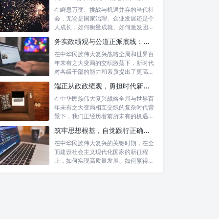
在瞬息万变、挑战与机遇并存的当代社
会，无论是国家治理、企业发展还是个
人成长，如何衡量成就、如何激发团队
协作、如...
务实政绩观与公道正派底线：新时代干部担当作为的“压舱石”
在中华民族伟大复兴战略全局和世界百
年未有之大变局的交织激荡下，新时代
对各级干部的能力和素质提出了更高要
求。其中...
端正从政政绩观，勇担时代新使命：新征程上的责任与担当
在中华民族伟大复兴战略全局与世界百
年未有之大变局相互交织的复杂时代背
景下，我们正经历着前所未有的机遇与
挑战。这...
筑牢思想根基，自觉践行正确政绩观：以实绩赢得民心，以担当开创未来
在中华民族伟大复兴的关键时期，在全
面建设社会主义现代化国家的新征程
上，如何实现高质量发展、如何赢得人
本职岗位的基石意义
民的真心拥...
使命担当的崇高内涵
从“小我”到“大我”的升华：本职
与使命的深度融合