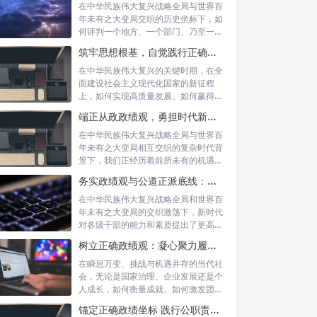
在中华民族伟大复兴战略全局与世界百
年未有之大变局交织的历史坐标下，如
何评判一个地方、一个部门、乃至一名
领导干部...
筑牢思想根基，自觉践行正确政绩观：以实绩赢得民心，以担当开创未来
在中华民族伟大复兴的关键时期，在全
面建设社会主义现代化国家的新征程
上，如何实现高质量发展、如何赢得人
民的真心拥...
端正从政政绩观，勇担时代新使命：新征程上的责任与担当
在中华民族伟大复兴战略全局与世界百
年未有之大变局相互交织的复杂时代背
景下，我们正经历着前所未有的机遇与
挑战。这...
务实政绩观与公道正派底线：新时代干部担当作为的“压舱石”
在中华民族伟大复兴战略全局和世界百
年未有之大变局的交织激荡下，新时代
对各级干部的能力和素质提出了更高要
求。其中...
树立正确政绩观：凝心聚力履职尽责的根本保障与实践路径
在瞬息万变、挑战与机遇并存的当代社
会，无论是国家治理、企业发展还是个
人成长，如何衡量成就、如何激发团队
协作、如...
锚定正确政绩坐标 践行公职责任担当：新时代国家治理的基石