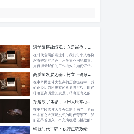
深学细悟政绩观：立足岗位，争做新时代的实干先锋
在时代发展的洪流中，我们每个人都扮
演着特定的角色，肩负着不同的职责。
如何衡量我们的工作成效？如何评估我
们的价值...
高质量发展之基：树立正确政绩理念，锤炼务实工作作风
在中华民族伟大复兴的历史征程中，我
们正经历前所未有的机遇与挑战。时代
呼唤更高质量的发展，呼唤更有效的治
理能力，...
穿越数字迷思，回归人民本心：悟透政绩观内涵，践行新时代使命
在中华民族伟大复兴战略全局与世界百
年未有之大变局交织的时代背景下，我
们正昂首迈入一个充满机遇与挑战的“新
时代”...
铸就时代丰碑：践行正确政绩观，实干笃行显作为