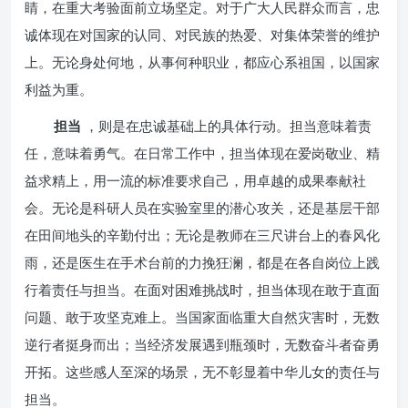
睛，在重大考验面前立场坚定。对于广大人民群众而言，忠
诚体现在对国家的认同、对民族的热爱、对集体荣誉的维护
上。无论身处何地，从事何种职业，都应心系祖国，以国家
利益为重。
担当
，则是在忠诚基础上的具体行动。担当意味着责
任，意味着勇气。在日常工作中，担当体现在爱岗敬业、精
益求精上，用一流的标准要求自己，用卓越的成果奉献社
会。无论是科研人员在实验室里的潜心攻关，还是基层干部
在田间地头的辛勤付出；无论是教师在三尺讲台上的春风化
雨，还是医生在手术台前的力挽狂澜，都是在各自岗位上践
行着责任与担当。在面对困难挑战时，担当体现在敢于直面
问题、敢于攻坚克难上。当国家面临重大自然灾害时，无数
逆行者挺身而出；当经济发展遇到瓶颈时，无数奋斗者奋勇
开拓。这些感人至深的场景，无不彰显着中华儿女的责任与
担当。