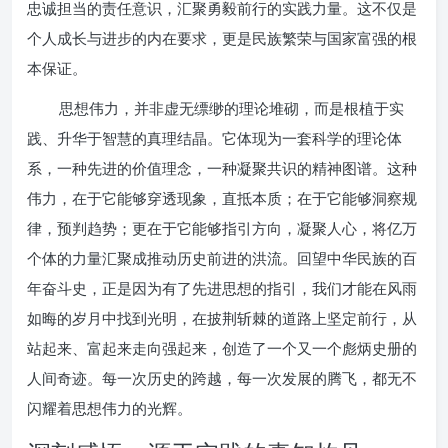
忠诚担当的责任意识，汇聚勇毅前行的实践力量。这不仅是
个人成长与进步的内在要求，更是民族繁荣与国家富强的根
本保证。
思想伟力，并非虚无缥缈的理论堆砌，而是根植于实
践、升华于智慧的真理结晶。它体现为一套科学的理论体
系，一种先进的价值理念，一种凝聚共识的精神图谱。这种
伟力，在于它能够穿透现象，直抵本质；在于它能够洞察规
律，预判趋势；更在于它能够指引方向，凝聚人心，将亿万
个体的力量汇聚成推动历史前进的洪流。回望中华民族的百
年奋斗史，正是因为有了先进思想的指引，我们才能在风雨
如晦的岁月中找到光明，在披荆斩棘的道路上坚定前行，从
站起来、富起来走向强起来，创造了一个又一个彪炳史册的
人间奇迹。每一次历史的跨越，每一次发展的腾飞，都无不
闪耀着思想伟力的光辉。