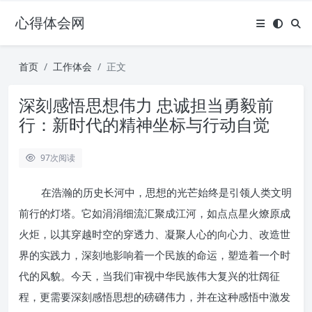
心得体会网
首页
工作体会
正文
深刻感悟思想伟力 忠诚担当勇毅前
行：新时代的精神坐标与行动自觉
97
次阅读
在浩瀚的历史长河中，思想的光芒始终是引领人类文明
前行的灯塔。它如涓涓细流汇聚成江河，如点点星火燎原成
火炬，以其穿越时空的穿透力、凝聚人心的向心力、改造世
界的实践力，深刻地影响着一个民族的命运，塑造着一个时
代的风貌。今天，当我们审视中华民族伟大复兴的壮阔征
程，更需要深刻感悟思想的磅礴伟力，并在这种感悟中激发