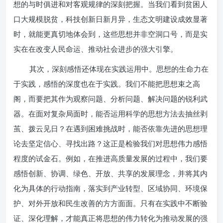
想的与时俱进和对客观规律的深刻把握。当我们看到贫困人
口大规模脱贫，科技创新日新月异，生态文明建设成效显著
时，就能更真切地体会到，这些思想并非空洞口号，而是实
实在在改变人民命运、推动社会进步的强大引擎。
其次，深刻感悟还体现在实践运用中。思想的生命力在
于实践，感悟的深度也在于实践。我们不能把思想束之高
阁，而要把其作为观察问题、分析问题、解决问题的锐利武
器。在面对复杂局面时，能否运用科学的思想方法去抽丝剥
茧、拨云见日？在遇到困难挑战时，能否依靠先进的思想理
论去坚定信心、寻找出路？这正是检验我们对思想伟力感悟
程度的试金石。例如，在推进高质量发展的过程中，我们要
感悟创新、协调、绿色、开放、共享的发展理念，并将其内
化为具体的行动指南，落实到产业转型、区域协同、环境保
护、对外开放和民生改善的方方面面。只有在实践中不断验
证、深化理解，才能真正将思想的伟力转化为推动发展的强