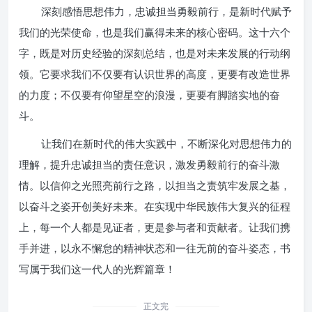
深刻感悟思想伟力，忠诚担当勇毅前行，是新时代赋予
我们的光荣使命，也是我们赢得未来的核心密码。这十六个
字，既是对历史经验的深刻总结，也是对未来发展的行动纲
领。它要求我们不仅要有认识世界的高度，更要有改造世界
的力度；不仅要有仰望星空的浪漫，更要有脚踏实地的奋
斗。
让我们在新时代的伟大实践中，不断深化对思想伟力的
理解，提升忠诚担当的责任意识，激发勇毅前行的奋斗激
情。以信仰之光照亮前行之路，以担当之责筑牢发展之基，
以奋斗之姿开创美好未来。在实现中华民族伟大复兴的征程
上，每一个人都是见证者，更是参与者和贡献者。让我们携
手并进，以永不懈怠的精神状态和一往无前的奋斗姿态，书
写属于我们这一代人的光辉篇章！
正文完