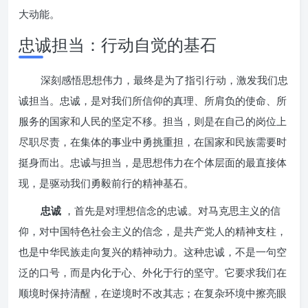
大动能。
忠诚担当：行动自觉的基石
深刻感悟思想伟力，最终是为了指引行动，激发我们忠
诚担当。忠诚，是对我们所信仰的真理、所肩负的使命、所
服务的国家和人民的坚定不移。担当，则是在自己的岗位上
尽职尽责，在集体的事业中勇挑重担，在国家和民族需要时
挺身而出。忠诚与担当，是思想伟力在个体层面的最直接体
现，是驱动我们勇毅前行的精神基石。
忠诚
，首先是对理想信念的忠诚。对马克思主义的信
仰，对中国特色社会主义的信念，是共产党人的精神支柱，
也是中华民族走向复兴的精神动力。这种忠诚，不是一句空
泛的口号，而是内化于心、外化于行的坚守。它要求我们在
顺境时保持清醒，在逆境时不改其志；在复杂环境中擦亮眼