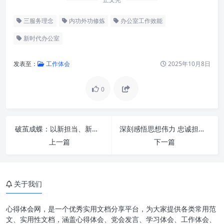
三服务理念
内功外功修炼
办公室工作效能
新时代办公室
发表至：
工作体会
2025年10月8日
0
办公室工作的“内功”修炼：固本
破茧成蝶：以新担当、新作为、新气象，擘画“三服务”能力提升新蓝图
深刻感悟思想伟力 忠诚担当勇毅前行：新时代的精神坐标与行动自觉
培元，铸魂立德
上一篇
下一篇
办公室工作的“外功”精进：提质
增效，精准发力
关于我们
卓越“三服务”：新时代办公室工
作的核心价值
心得体会网，是一个优秀实用文档分享平台，为大家提供各类常用范
“内外兼修”与“三服务”融合发
文、实用性文档，涵盖心得体会、党会发言、学习体会、工作体会、