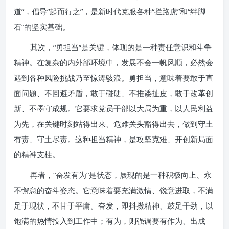
道”，倡导“起而行之”，是新时代克服各种“拦路虎”和“绊脚
石”的坚实基础。
其次，“勇担当”是关键，体现的是一种责任意识和斗争
精神。在复杂的内外部环境中，发展不会一帆风顺，必然会
遇到各种风险挑战乃至惊涛骇浪。勇担当，意味着要敢于直
面问题、不回避矛盾，敢于碰硬、不推诿扯皮，敢于改革创
新、不墨守成规。它要求党员干部以大局为重，以人民利益
为先，在关键时刻站得出来、危难关头豁得出去，做到守土
有责、守土尽责。这种担当精神，是攻坚克难、开创新局面
的精神支柱。
再者，“奋发有为”是状态，展现的是一种积极向上、永
不懈怠的奋斗姿态。它意味着要充满激情、锐意进取，不满
足于现状，不甘于平庸。奋发，即抖擞精神、鼓足干劲，以
饱满的热情投入到工作中；有为，则强调要有作为、出成