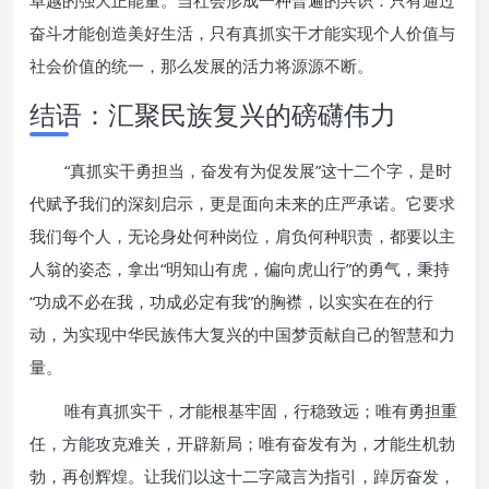
卓越的强大正能量。当社会形成一种普遍的共识：只有通过
奋斗才能创造美好生活，只有真抓实干才能实现个人价值与
社会价值的统一，那么发展的活力将源源不断。
结语：汇聚民族复兴的磅礴伟力
“真抓实干勇担当，奋发有为促发展”这十二个字，是时
代赋予我们的深刻启示，更是面向未来的庄严承诺。它要求
我们每个人，无论身处何种岗位，肩负何种职责，都要以主
人翁的姿态，拿出“明知山有虎，偏向虎山行”的勇气，秉持
“功成不必在我，功成必定有我”的胸襟，以实实在在的行
动，为实现中华民族伟大复兴的中国梦贡献自己的智慧和力
量。
唯有真抓实干，才能根基牢固，行稳致远；唯有勇担重
任，方能攻克难关，开辟新局；唯有奋发有为，才能生机勃
勃，再创辉煌。让我们以这十二字箴言为指引，踔厉奋发，