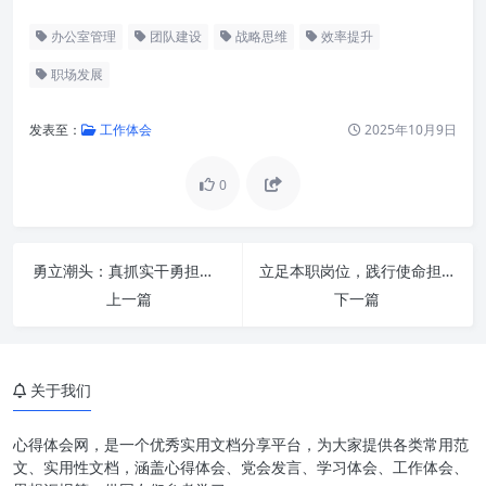
办公室管理
团队建设
战略思维
效率提升
职场发展
发表至：
工作体会
2025年10月9日
0
勇立潮头：真抓实干勇担当，奋发有为促发展——新时代高质量发展的精神图谱
立足本职岗位，践行使命担当：点滴奉献铸就宏伟篇章
上一篇
下一篇
关于我们
第一部分：提升站位——从幕后
走向前台的战略转身
心得体会网，是一个优秀实用文档分享平台，为大家提供各类常用范
第二部分：提高水平——精益求
文、实用性文档，涵盖心得体会、党会发言、学习体会、工作体会、