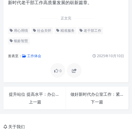
新时代老干部工作高质量发展的崭新篇章。
正文完
用心用情
社会关怀
精准服务
老干部工作
银龄智慧
发表至：
工作体会
2025年10月10日
0
凝心聚力，深刻理解老干部工作
的时代价值
政治上关心关怀精准：思想引领
提升站位 提高水平：办公室工作迈向卓越的新篇章
做好新时代办公室工作：紧紧扭住“三根针”，激活组织新动力
的灯塔
上一篇
下一篇
生活上照顾服务精准：细致入微
的温情港湾
精神上慰藉关爱精准：丰富多彩
关于我们