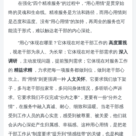
在强化“四个精准服务”的过程中，“用心用情”是贯穿始
终的灵魂和生命线。精准服务是方法和路径，而用心用情则
是态度和温度。没有“用心用情”的加持，再周全的服务也可
能流于形式，难以触达老干部的内心深处。
“用心”体现在哪里？它体现在对老干部工作的
高度重视
，视老干部为亲人、为长辈；它体现在对老干部需求的
深入
调研
，主动发现问题，提前预判需求；它体现在对服务工作
的
精益求精
，力求把每一项服务都做到位，做到老干部心
坎上。而“用情”则更强调一种
人文关怀
。它要求我们放下架
子，多与老干部拉家常，多问问身体情况，多听听心声诉
求。它要求我们不仅完成“分内之事”，更要有一份“分外之
情”，在服务中融入真诚、耐心、细致和温暖。当老干部感
受到工作人员的真心实意，感受到被尊重、被关爱，他们就
会从内心深处产生归属感、幸福感。这种用心用情，是把老
干部工作从“制度要求”提升到“情感纽带”的关键，也是构建