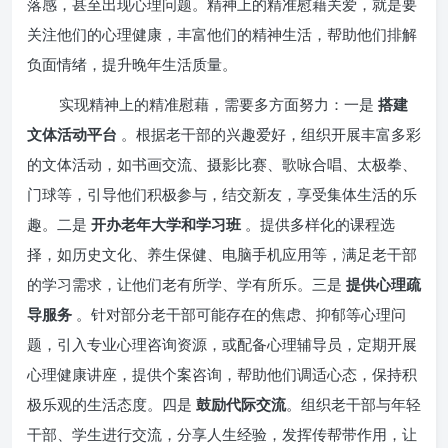
落感，甚至出现心理问题。精神上的精准慰藉关爱，就是要
关注他们的心理健康，丰富他们的精神生活，帮助他们排解
负面情绪，提升晚年生活质量。
实现精神上的精准慰藉，需要多方面努力：一是
搭建
文体活动平台
。根据老干部的兴趣爱好，组织开展丰富多彩
的文体活动，如书画交流、摄影比赛、歌咏合唱、太极拳、
门球等，引导他们积极参与，结交新友，享受集体生活的乐
趣。二是
开办老年大学和学习班
。提供多样化的课程选
择，如历史文化、养生保健、电脑手机应用等，满足老干部
的学习需求，让他们老有所学、学有所乐。三是
提供心理疏
导服务
。针对部分老干部可能存在的焦虑、抑郁等心理问
题，引入专业心理咨询资源，或配备心理辅导员，定期开展
心理健康讲座，提供个案咨询，帮助他们调适心态，保持积
极乐观的生活态度。四是
鼓励代际交流
。组织老干部与年轻
干部、学生进行交流，分享人生经验，发挥传帮带作用，让