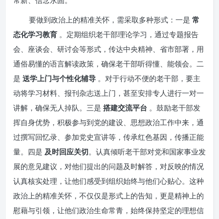
常新、信念永固。
要做到政治上的精准关怀，需采取多种形式：一是
常
态化学习教育
。定期组织老干部理论学习，通过专题报告
会、座谈会、研讨会等形式，传达中央精神、省市部署，用
通俗易懂的语言解读政策，确保老干部听得懂、能领会。二
是
送学上门与个性化辅导
。对于行动不便的老干部，要主
动将学习材料、报刊杂志送上门，甚至安排专人进行一对一
讲解，确保无人掉队。三是
搭建交流平台
。鼓励老干部发
挥自身优势，积极参与到党的建设、思想政治工作中来，通
过撰写回忆录、参加党史宣讲等，传承红色基因，传播正能
量。四是
及时回应关切
。认真倾听老干部对党和国家事业发
展的意见建议，对他们提出的问题及时解答，对反映的情况
认真核实处理，让他们感受到组织始终与他们心贴心。这种
政治上的精准关怀，不仅仅是形式上的告知，更是精神上的
慰藉与引领，让他们政治生命常青，始终保持坚定的理想信