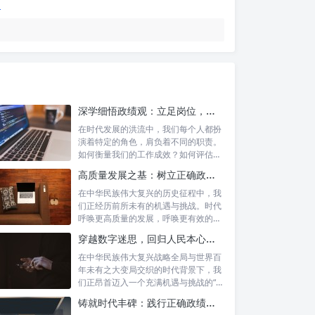
深学细悟政绩观：立足岗位，争做新时代的实干先锋
在时代发展的洪流中，我们每个人都扮
演着特定的角色，肩负着不同的职责。
如何衡量我们的工作成效？如何评估我
们的价值...
高质量发展之基：树立正确政绩理念，锤炼务实工作作风
在中华民族伟大复兴的历史征程中，我
们正经历前所未有的机遇与挑战。时代
呼唤更高质量的发展，呼唤更有效的治
理能力，...
穿越数字迷思，回归人民本心：悟透政绩观内涵，践行新时代使命
在中华民族伟大复兴战略全局与世界百
年未有之大变局交织的时代背景下，我
们正昂首迈入一个充满机遇与挑战的“新
时代”...
铸就时代丰碑：践行正确政绩观，实干笃行显作为