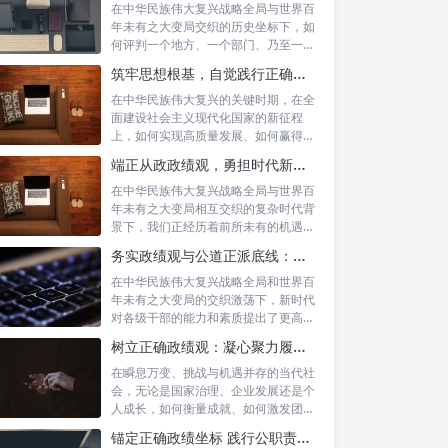
在中华民族伟大复兴战略全局与世界百
年未有之大变局交织的历史坐标下，如
何评判一个地方、一个部门、乃至一名
领导干部...
筑牢思想根基，自觉践行正确政绩观：以实绩赢得民心，以担当开创未来
在中华民族伟大复兴的关键时期，在全
面建设社会主义现代化国家的新征程
上，如何实现高质量发展、如何赢得人
民的真心拥...
端正从政政绩观，勇担时代新使命：新征程上的责任与担当
在中华民族伟大复兴战略全局与世界百
年未有之大变局相互交织的复杂时代背
景下，我们正经历着前所未有的机遇与
挑战。这...
务实政绩观与公道正派底线：新时代干部担当作为的“压舱石”
在中华民族伟大复兴战略全局和世界百
年未有之大变局的交织激荡下，新时代
对各级干部的能力和素质提出了更高要
求。其中...
树立正确政绩观：凝心聚力履职尽责的根本保障与实践路径
在瞬息万变、挑战与机遇并存的当代社
会，无论是国家治理、企业发展还是个
人成长，如何衡量成就、如何激发团队
协作、如...
锚定正确政绩坐标 践行公职责任担当：新时代国家治理的基石