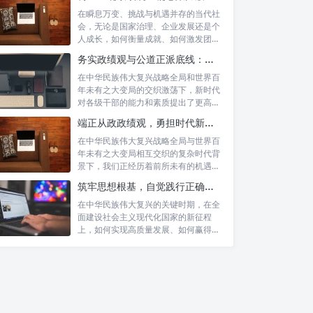
在瞬息万变、挑战与机遇并存的当代社
会，无论是国家治理、企业发展还是个
人成长，如何衡量成就、如何激发团队
协作、如...
务实政绩观与公道正派底线：新时代干部担当作为的“压舱石”
在中华民族伟大复兴战略全局和世界百
年未有之大变局的交织激荡下，新时代
对各级干部的能力和素质提出了更高要
求。其中...
端正从政政绩观，勇担时代新使命：新征程上的责任与担当
在中华民族伟大复兴战略全局与世界百
年未有之大变局相互交织的复杂时代背
景下，我们正经历着前所未有的机遇与
挑战。这...
筑牢思想根基，自觉践行正确政绩观：以实绩赢得民心，以担当开创未来
在中华民族伟大复兴的关键时期，在全
面建设社会主义现代化国家的新征程
上，如何实现高质量发展、如何赢得人
民的真心拥...