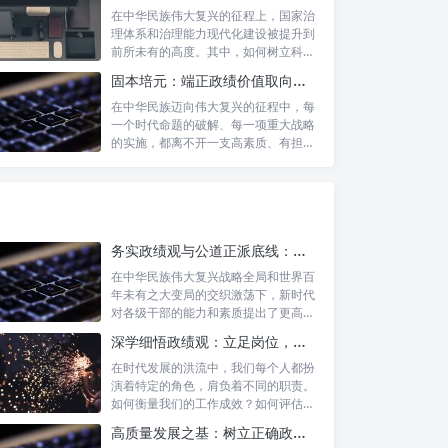
在中华民族伟大复兴的征程上，国家治
理体系和治理能力现代化建设被提升到
前所未有的高度。其中，如何树立科学
的政绩观...
固本培元：端正政绩价值取向，永葆为民服务初心
在中华民族迈向伟大复兴的征程中，每
一个时代命题的破解、每一项重大战略
的实施，都离不开一支高素质、有担当
的干部队...
务实政绩观与公道正派底线：新时代干部担当作为的“压舱石”
在中华民族伟大复兴战略全局和世界百
年未有之大变局的交织激荡下，新时代
对各级干部的能力和素质提出了更高要
求。其中...
深学细悟政绩观：立足岗位，争做新时代的实干先锋
在时代发展的洪流中，我们每个人都扮
演着特定的角色，肩负着不同的职责。
如何衡量我们的工作成效？如何评估我
们的价值...
高质量发展之基：树立正确政绩理念，锤炼务实工作作风