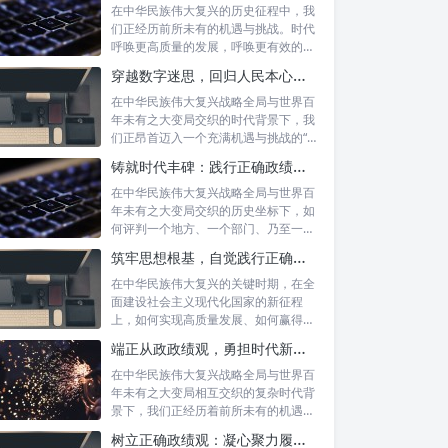
在中华民族伟大复兴的历史征程中，我
们正经历前所未有的机遇与挑战。时代
呼唤更高质量的发展，呼唤更有效的治
理能力，...
穿越数字迷思，回归人民本心：悟透政绩观内涵，践行新时代使命
在中华民族伟大复兴战略全局与世界百
年未有之大变局交织的时代背景下，我
们正昂首迈入一个充满机遇与挑战的“新
时代”...
铸就时代丰碑：践行正确政绩观，实干笃行显作为
在中华民族伟大复兴战略全局与世界百
年未有之大变局交织的历史坐标下，如
何评判一个地方、一个部门、乃至一名
领导干部...
筑牢思想根基，自觉践行正确政绩观：以实绩赢得民心，以担当开创未来
在中华民族伟大复兴的关键时期，在全
面建设社会主义现代化国家的新征程
上，如何实现高质量发展、如何赢得人
民的真心拥...
端正从政政绩观，勇担时代新使命：新征程上的责任与担当
在中华民族伟大复兴战略全局与世界百
年未有之大变局相互交织的复杂时代背
景下，我们正经历着前所未有的机遇与
挑战。这...
树立正确政绩观：凝心聚力履职尽责的根本保障与实践路径