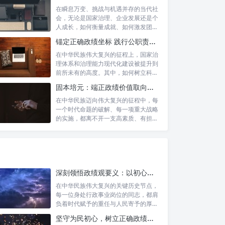
在瞬息万变、挑战与机遇并存的当代社
会，无论是国家治理、企业发展还是个
人成长，如何衡量成就、如何激发团队
协作、如...
锚定正确政绩坐标 践行公职责任担当：新时代国家治理的基石
在中华民族伟大复兴的征程上，国家治
理体系和治理能力现代化建设被提升到
前所未有的高度。其中，如何树立科学
的政绩观...
固本培元：端正政绩价值取向，永葆为民服务初心
在中华民族迈向伟大复兴的征程中，每
一个时代命题的破解、每一项重大战略
的实施，都离不开一支高素质、有担当
的干部队...
深刻领悟政绩观要义：以初心坚守铸就人民满意政绩
在中华民族伟大复兴的关键历史节点，
每一位身处行政事业岗位的同志，都肩
负着时代赋予的重任与人民寄予的厚
望。面对复...
坚守为民初心，树立正确政绩观：新时代高质量发展的精神坐标