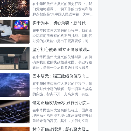
在中华民族伟大复兴的历史征程中，我
们党始终强调，一切工作的出发点和落
脚点都应是“为中国人民谋幸福，为中华
民族谋...
实干为本，初心为魂：新时代政绩观的深度践行与为民服务
在中华民族伟大复兴的征程中，我们正
经历着前所未有的机遇与挑战。新时代
对党的执政能力提出了更高要求，对各
级干部的...
坚守初心使命 树立正确政绩观：新时代为政者的高度自觉与担当
在中华民族伟大复兴的关键时期，如何
确保我们党的执政根基永固、事业行稳
致远，是每一位从政者必须深入思考的
时代课题...
固本培元：端正政绩价值取向，永葆为民服务初心
在中华民族迈向伟大复兴的征程中，每
一个时代命题的破解、每一项重大战略
的实施，都离不开一支高素质、有担当
的干部队...
锚定正确政绩坐标 践行公职责任担当：新时代国家治理的基石
在中华民族伟大复兴的征程上，国家治
理体系和治理能力现代化建设被提升到
前所未有的高度。其中，如何树立科学
的政绩观...
树立正确政绩观：凝心聚力履职尽责的根本保障与实践路径