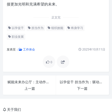
接更加光明和充满希望的未来。
正文完
以学促干
担当作为
组织效能
终身学习
职业发展
发表至：
工作体会
2025年10月11日
0
赋能未来办公厅：主动作为，服务大局——信息化驱动现代化新实践
以学促干 担当作为：驱动个人与组织持续跃升的核心引擎
学习是基石：为什么“学”是“干”
上一篇
下一篇
的前提
实践是检验：如何实现“以学促
干”
关于我们