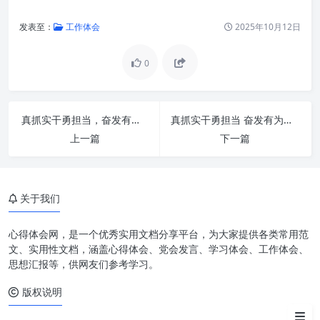
发表至：
工作体会
2025年10月12日
0
办公室：连接组织肌体的“枢纽”
与“中枢”
真抓实干勇担当，奋发有为促发展：新时代下的行动指南
真抓实干勇担当 奋发有为促发展：擘画新时代高质量发展宏伟蓝图
“苦修”内功：涵养政治素养与综
上一篇
下一篇
合品格
“苦修”外功：精进专业技能与高
效执行
关于我们
做好“三服务”：新时代办公室工
作的价值体现
心得体会网，是一个优秀实用文档分享平台，为大家提供各类常用范
文、实用性文档，涵盖心得体会、党会发言、学习体会、工作体会、
着力提升新时代办公室工作：实
思想汇报等，供网友们参考学习。
践路径与长效机制
版权说明
结语