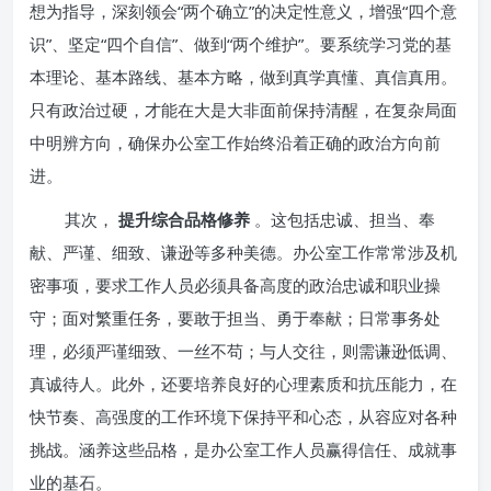
想为指导，深刻领会“两个确立”的决定性意义，增强“四个意
识”、坚定“四个自信”、做到“两个维护”。要系统学习党的基
本理论、基本路线、基本方略，做到真学真懂、真信真用。
只有政治过硬，才能在大是大非面前保持清醒，在复杂局面
中明辨方向，确保办公室工作始终沿着正确的政治方向前
进。
其次，
提升综合品格修养
。这包括忠诚、担当、奉
献、严谨、细致、谦逊等多种美德。办公室工作常常涉及机
密事项，要求工作人员必须具备高度的政治忠诚和职业操
守；面对繁重任务，要敢于担当、勇于奉献；日常事务处
理，必须严谨细致、一丝不苟；与人交往，则需谦逊低调、
真诚待人。此外，还要培养良好的心理素质和抗压能力，在
快节奏、高强度的工作环境下保持平和心态，从容应对各种
挑战。涵养这些品格，是办公室工作人员赢得信任、成就事
业的基石。