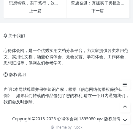
思想铸魂，实干笃行，效率为要：新时代高质量发展的核心引擎
擎旗奋进：真抓实干勇担当，奋发有为促发展
上一篇
下一篇
深刻领会，理论武装头脑
关于我们
感恩奋进，汇聚磅礴伟力
心得体会网，是一个优秀实用文档分享平台，为大家提供各类常用范
一流标准，追求卓越永无止境
文、实用性文档，涵盖心得体会、党会发言、学习体会、工作体会、
思想汇报等，供网友们参考学习。
实践检验，知行合一方显担当
版权说明
砥砺前行，铸就民族复兴伟业
声明 :本网站尊重并保护知识产权，根据《信息网络传播权保护条
例》，如果我们转载的作品侵犯了您的权利,请在一个月内通知我们，
我们会及时删除。
Copyright©2013-2025 心得体会网 1895080.xyz 版权所有
Theme by
Puock