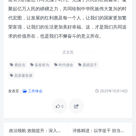
聚起亿万人民的磅礴之力，共同绘制中华民族伟大复兴的时
代宏图，让发展的红利惠及每一个人，让我们的国家更加繁
荣富强，让我们的生活更加美好幸福。这，才是我们共同追
求的价值所在，也是我们不懈奋斗的意义所在。
正文完
勇担当
奋发有为
时代使命
真抓实干
高质量发展
发表至：
工作体会
2025年10月14日
0
引言：时代呼唤的行动哲学
政治领航 效能提升：深入贯彻习近平总书记重要指示精神 着力推动办公室工作高质量发展
淬炼精进：以学促干 担当作为的内涵与路径