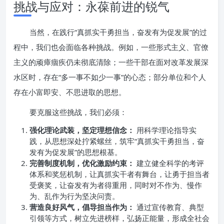
挑战与应对：永葆前进的锐气
当然，在践行“真抓实干勇担当，奋发有为促发展”的过
程中，我们也会面临各种挑战。例如，一些形式主义、官僚
主义的顽瘴痼疾仍未彻底清除；一些干部在面对改革发展深
水区时，存在“多一事不如少一事”的心态；部分单位和个人
存在小富即安、不思进取的思想。
要克服这些挑战，我们必须：
强化理论武装，坚定理想信念：
用科学理论指导实
践，从思想深处拧紧螺丝，筑牢“真抓实干勇担当，奋
发有为促发展”的思想根基。
完善制度机制，优化激励约束：
建立健全科学的考评
体系和奖惩机制，让真抓实干者有舞台，让勇于担当者
受褒奖，让奋发有为者得重用，同时对不作为、慢作
为、乱作为行为坚决问责。
营造良好风气，倡导担当作为：
通过宣传教育、典型
引领等方式，树立先进榜样，弘扬正能量，形成全社会