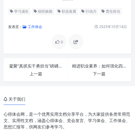
学习成长
组织效能
职业发展
行动力
责任担当
发表至：
工作体会
2025年10月14日
0
时代的呼唤：为何“以学促干 担
当作为”成为新常态？
学习的深度与广度：夯实担当作
凝聚“真抓实干勇担当”磅礴之力，共绘“奋发有为促发展”时代宏图
精进职业素养：如何强化四种意识，成就高效卓越的办公室工作？
为的基石
上一篇
下一篇
知识转化为行动：打通“学”与
“干”的任督二脉
担当的勇气与格局：树立作为的
关于我们
标杆
心得体会网，是一个优秀实用文档分享平台，为大家提供各类常用范
作为的策略与智慧：实现目标与
文、实用性文档，涵盖心得体会、党会发言、学习体会、工作体会、
价值
思想汇报等，供网友们参考学习。