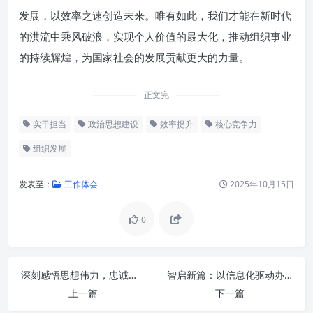
发展，以效率之速创造未来。唯有如此，我们才能在新时代
的洪流中乘风破浪，实现个人价值的最大化，推动组织事业
的持续辉煌，为国家社会的发展贡献更大的力量。
正文完
实干担当
政治思想建设
效率提升
核心竞争力
组织发展
发表至：
工作体会
2025年10月15日
0
前言：思想之基，行动之魂，效
率之翼
夯实政治思想：指引方向的“定
深刻感悟思想伟力，忠诚担当勇毅前行：铸就新时代精神丰碑
智启新篇：以信息化驱动办公厅主动作为，服务大局现代化
海神针”
上一篇
下一篇
实干担当：推动事业发展的“动