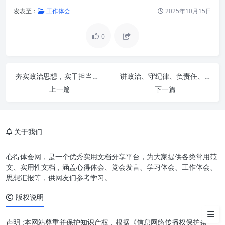
发表至：
工作体会
2025年10月15日
0
一、新时代办公室工作的战略定
夯实政治思想，实干担当，重效率：新时代高质量发展的核心引擎
讲政治、守纪律、负责任、有 T效率：新时代卓越之道的基石
位与核心挑战
上一篇
下一篇
二、“苦修内功”：筑牢办公室工
作的思想与能力基石
关于我们
三、“精炼外功”：打造办公室工
作的高效执行力与创新力
心得体会网，是一个优秀实用文档分享平台，为大家提供各类常用范
四、“三服务”：办公室工作的价
文、实用性文档，涵盖心得体会、党会发言、学习体会、工作体会、
值体现与核心使命
思想汇报等，供网友们参考学习。
版权说明
五、内外兼修，知行合一：新时
代办公室工作的实践路径
声明 :本网站尊重并保护知识产权，根据《信息网络传播权保护条