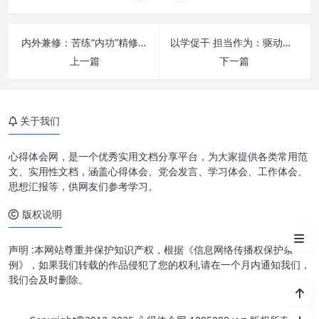
内外兼修：苦练“内功”精修“外功”，全面提升新时代办公室“三服务”水平
以学促干 担当作为：驱动个人成长与组织跃升的永恒引擎
上一篇
下一篇
一、内功深厚：涵养政治定力与
专业素养
关于我们
二、外功精湛：锤炼专业技能与
高效执行力
心得体会网，是一个优秀实用文档分享平台，为大家提供各类常用范
三、深耕“三服务”：践行初心使
文、实用性文档，涵盖心得体会、党会发言、学习体会、工作体会、
命的根本落脚点
思想汇报等，供网友们参考学习。
版权说明
四、融合共进：新时代办公室工
作的未来展望
声明 :本网站尊重并保护知识产权，根据《信息网络传播权保护条
例》，如果我们转载的作品侵犯了您的权利,请在一个月内通知我们，
我们会及时删除。