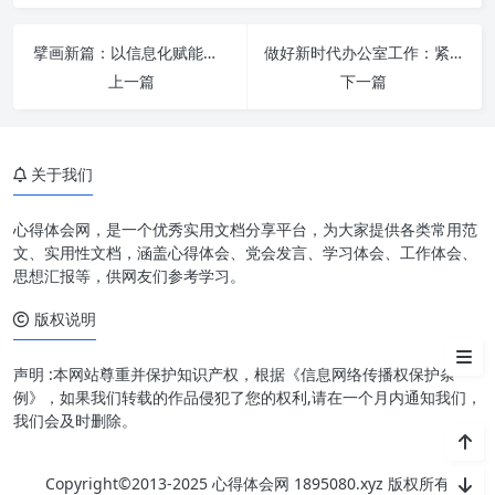
深刻内涵
擘画新篇：以信息化赋能办公厅工作现代化，主动作为服务大局
做好新时代办公室工作：紧紧扭住“三根针”，激活高效能
新担当：勇于直面问题，敢于攻
上一篇
下一篇
坚克难的责任自觉
新作为：务实高效，精益求精的
行动自觉
关于我们
新气象：开放包容，阳光透明的
营商环境
心得体会网，是一个优秀实用文档分享平台，为大家提供各类常用范
文、实用性文档，涵盖心得体会、党会发言、学习体会、工作体会、
不断提升：持之以恒，久久为功
思想汇报等，供网友们参考学习。
的战略定力
版权说明
结语
声明 :本网站尊重并保护知识产权，根据《信息网络传播权保护条
例》，如果我们转载的作品侵犯了您的权利,请在一个月内通知我们，
我们会及时删除。
Copyright©2013-2025 心得体会网 1895080.xyz 版权所有