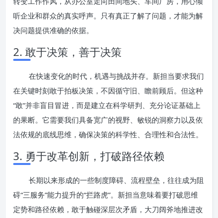
转变工作作风，从办公室走向田间地头、车间厂房，用心倾
听企业和群众的真实呼声。只有真正了解了问题，才能为解
决问题提供准确的依据。
2. 敢于决策，善于决策
在快速变化的时代，机遇与挑战并存。新担当要求我们
在关键时刻敢于拍板决策，不因循守旧、瞻前顾后。但这种
“敢”并非盲目冒进，而是建立在科学研判、充分论证基础上
的果断。它需要我们具备宽广的视野、敏锐的洞察力以及依
法依规的底线思维，确保决策的科学性、合理性和合法性。
3. 勇于改革创新，打破路径依赖
长期以来形成的一些制度障碍、流程壁垒，往往成为阻
碍“三服务”能力提升的“拦路虎”。新担当意味着要打破思维
定势和路径依赖，敢于触碰深层次矛盾，大刀阔斧地推进改