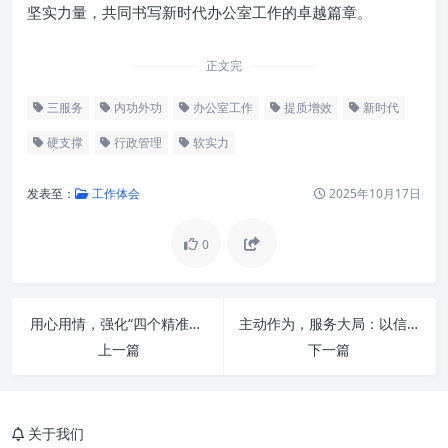
坚实力量，共同书写新时代办公室工作的卓越篇章。
正文完
三服务
内功外功
办公室工作
提质增效
新时代
硬支撑
行政管理
软实力
发表至：
工作体会
2025年10月17日
0
引言：新时代办公室工作的核心
命题
用心用情，强化“四个精准服务”：构建新时代老干部工作幸福同心圆
主动作为，服务大局：以信息化赋能办公厅工作现代化
苦修“内功”：铸就办公室工作的
上一篇
下一篇
“软实力”
苦练“外功”：提升办公室工作的
“硬支撑”
关于我们