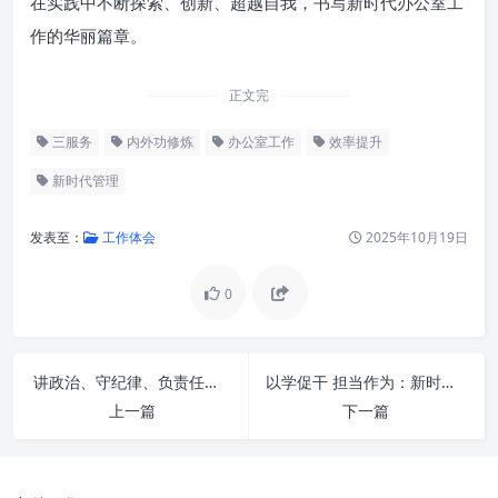
在实践中不断探索、创新、超越自我，书写新时代办公室工
作的华丽篇章。
正文完
三服务
内外功修炼
办公室工作
效率提升
新时代管理
发表至：
工作体会
2025年10月19日
0
锚定新时代坐标：办公室工作的
新定位与新挑战
苦修“内功”：筑牢办公室工作人
讲政治、守纪律、负责任、有效率：构建卓越的职业素养与组织基石
以学促干 担当作为：新时代高质量发展的核心引擎与实践路径
员的根基与素养
上一篇
下一篇
磨砺“外功”：提升办公室工作的
实践与执行力