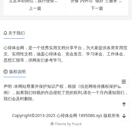
立足本职岗位，践行使命担当：赋能个人成长与组织卓越
苦修“内外功” 做好“三服务”：深度解析新时代办公室工作提升之道
上一篇
下一篇
讲政治：高瞻远瞩，明辨方向
守纪律：规范行为，铸就基石
关于我们
负责任：勇于担当，成就卓越
心得体会网，是一个优秀实用文档分享平台，为大家提供各类常用范
有效率：精益求精，价值创造
文、实用性文档，涵盖心得体会、党会发言、学习体会、工作体会、
思想汇报等，供网友们参考学习。
四位一体：协同发力，实现共赢
版权说明
结语
声明 :本网站尊重并保护知识产权，根据《信息网络传播权保护条
例》，如果我们转载的作品侵犯了您的权利,请在一个月内通知我们，
我们会及时删除。
Copyright©2013-2025 心得体会网 1895080.xyz 版权所有
Theme by
Puock