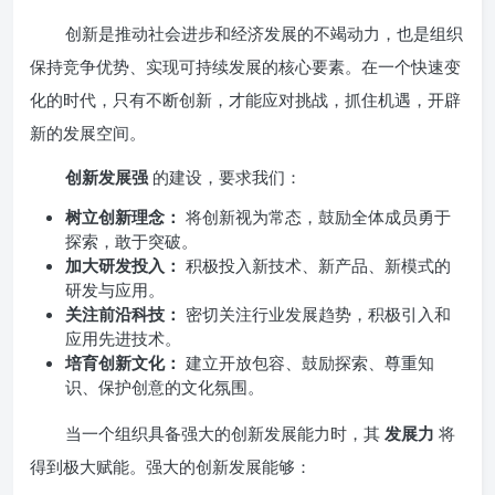
创新是推动社会进步和经济发展的不竭动力，也是组织
保持竞争优势、实现可持续发展的核心要素。在一个快速变
化的时代，只有不断创新，才能应对挑战，抓住机遇，开辟
新的发展空间。
创新发展强
的建设，要求我们：
树立创新理念：
将创新视为常态，鼓励全体成员勇于
探索，敢于突破。
加大研发投入：
积极投入新技术、新产品、新模式的
研发与应用。
关注前沿科技：
密切关注行业发展趋势，积极引入和
应用先进技术。
培育创新文化：
建立开放包容、鼓励探索、尊重知
识、保护创意的文化氛围。
当一个组织具备强大的创新发展能力时，其
发展力
将
得到极大赋能。强大的创新发展能够：