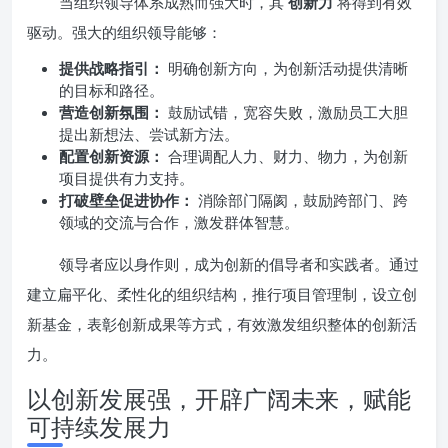
当组织领导体系成熟而强大时，其
创新力
将得到有效
驱动。强大的组织领导能够：
提供战略指引：
明确创新方向，为创新活动提供清晰
的目标和路径。
营造创新氛围：
鼓励试错，宽容失败，激励员工大胆
提出新想法、尝试新方法。
配置创新资源：
合理调配人力、财力、物力，为创新
项目提供有力支持。
打破壁垒促进协作：
消除部门隔阂，鼓励跨部门、跨
领域的交流与合作，激发群体智慧。
领导者应以身作则，成为创新的倡导者和实践者。通过
建立扁平化、柔性化的组织结构，推行项目管理制，设立创
新基金，表彰创新成果等方式，有效激发组织整体的创新活
力。
以创新发展强，开辟广阔未来，赋能
可持续发展力