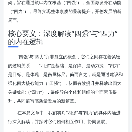
架，旨在通过筑牢内在根基（“四强”），全面激发外在动能
（“四力”），最终实现整体素质的显著提升，开创发展的新
局面。
核心要义：深度解读“四强”与“四力”
的内在逻辑
“四强”与“四力”并非孤立的概念，它们之间存在着紧密
的逻辑关系——“四强”是基础、是保障、是动力源，“四力”
是目标、是体现、是衡量标尺。简而言之，就是通过建设和
强化四大核心能力（“四强”），从而有效提升并释放出四大
关键效能（“四力”），最终导向个体和组织的全面素质提
升，共同谱写高质量发展的新篇章。
在本篇文章中，我们将对“四强”与“四力”的具体内涵进
行深入解读，并探讨它们如何相互作用、协同发展。